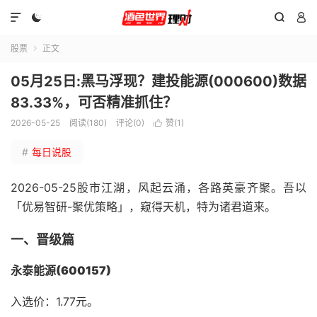




股票
正文

05月25日:黑马浮现？建投能源(000600)数据
83.33%，可否精准抓住？
2026-05-25
阅读(180)
评论(0)
赞(
1
)

#
每日说股
2026-05-25股市江湖，风起云涌，各路英豪齐聚。吾以
「优易智研-聚优策略」，窥得天机，特为诸君道来。
一、晋级篇
永泰能源(600157)
入选价：1.77元。