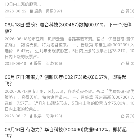
10日内上涨的股票...
2026-06-22
股票
阅读(197)
赞(
0
)


06月18日:重磅？赢合科技(300457)数据90.91%，下一个涨停
板？
2026-06-18股市江湖，风起云涌，各路英豪齐聚。吾以「优易智研-聚优
策略」，窥得天机，特为诸君道来。 一、晋级篇 东宝生物(300239) 入
选价：5.47元。 近几年出现该形态，5日内上涨的股票占比78.31%，10
日内上涨的股票占...
2026-06-18
股票
阅读(105)
赞(
0
)


06月17日:有潜力？创新医疗(002173)数据86.67%，即将起
飞？
2026-06-17股市江湖，风起云涌，各路英豪齐聚。吾以「优易智研-聚优
策略」，窥得天机，特为诸君道来。 一、晋级篇 苏州高新(600736) 入
选价：7.57元。 近几年出现该形态，5日内上涨的股票占比75.00%，10
日内上涨的股票占...
2026-06-17
股票
阅读(123)
赞(
0
)


06月16日:有潜力？华自科技(300490)数据94.12%，即将起
飞？