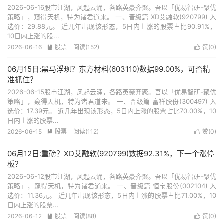
2026-06-16股市江湖，风起云涌，各路英豪齐聚。吾以「优易智研-聚优
策略」，窥得天机，特为诸君道来。 一、晋级篇 XD艾融软(920799) 入
选价：29.88元。 近几年出现该形态，5日内上涨的股票占比90.91%，
10日内上涨的股...
2026-06-16
股票
阅读(152)
赞(
0
)


06月15日:黑马浮现？东方材料(603110)数据99.00%，可否精
准抓住？
2026-06-15股市江湖，风起云涌，各路英豪齐聚。吾以「优易智研-聚优
策略」，窥得天机，特为诸君道来。 一、晋级篇 富祥股份(300497) 入
选价：17.39元。 近几年出现该形态，5日内上涨的股票占比70.00%，10
日内上涨的股票...
2026-06-15
股票
阅读(112)
赞(
0
)


06月12日:重磅？XD艾融软(920799)数据92.31%，下一个涨停
板？
2026-06-12股市江湖，风起云涌，各路英豪齐聚。吾以「优易智研-聚优
策略」，窥得天机，特为诸君道来。 一、晋级篇 恒宝股份(002104) 入
选价：11.36元。 近几年出现该形态，5日内上涨的股票占比71.00%，10
日内上涨的股票...
2026-06-12
股票
阅读(88)
赞(
0
)

