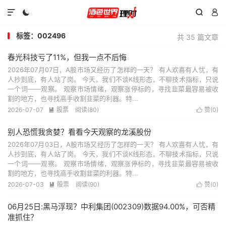




标签：002496
共 35 篇文章
春光科技亏了11%，但我一点不后悔
2026年07月07日，A股市场又经历了怎样的一天？ 有人欢喜有人忧，有
人抄到底，有人站了岗。 今天，我们不谈K线形态，不聊技术指标，只说
一个词——观察。 观察市场情绪，观察涨停标的，寻找韭菜最容易被收
割的地方，也寻找高手收割韭菜的利器。特...
2026-07-07
股票
阅读(80)
赞(
0
)


别人恐慌我贪婪？看看今天观察的龙溪股份
2026年07月03日，A股市场又经历了怎样的一天？ 有人欢喜有人忧，有
人抄到底，有人站了岗。 今天，我们不谈K线形态，不聊技术指标，只说
一个词——观察。 观察市场情绪，观察涨停标的，寻找韭菜最容易被收
割的地方，也寻找高手收割韭菜的利器。特...
2026-07-03
股票
阅读(90)
赞(
0
)


06月25日:黑马浮现？中利集团(002309)数据94.00%，可否精
准抓住？