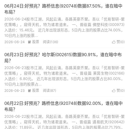
06月24日:好预兆？路桥信息(920748)数据87.50%，谁在暗中
布局？
2026-06-24股市江湖，风起云涌，各路英豪齐聚。吾以「优易智研-聚
优策略」，窥得天机，特为诸君道来。 一、晋级篇 佛塑科技(000973)
入选价：15.46元。 近几年出现该形态，5日内上涨的股票占比74.00%，
10日内上涨的股票...
2026-06-24
股票
阅读(136)
赞(
0
)


06月23日:好预兆？哈尔斯(002615)数据90.91%，谁在暗中布
局？
2026-06-23股市江湖，风起云涌，各路英豪齐聚。吾以「优易智研-聚
优策略」，窥得天机，特为诸君道来。 一、晋级篇 莱茵生物(002166)
入选价：6.80元。 近几年出现该形态，5日内上涨的股票占比80.00%，
10日内上涨的股票占...
2026-06-23
股票
阅读(87)
赞(
0
)


06月22日:好预兆？路桥信息(920748)数据92.00%，谁在暗中
布局？
2026-06-22股市江湖，风起云涌，各路英豪齐聚。吾以「优易智研-聚
优策略」，窥得天机，特为诸君道来。 一、晋级篇 通易航天(920642)
入选价：11.89元。 近几年出现该形态，5日内上涨的股票占比71.79%，