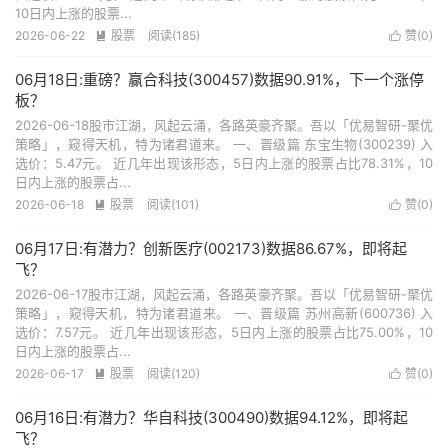
10日内上涨的股票...
2026-06-22
股票
阅读(185)
赞(
0
)


06月18日:重磅？赢合科技(300457)数据90.91%，下一个涨停
板？
2026-06-18股市江湖，风起云涌，各路英豪齐聚。吾以「优易智研-聚优
策略」，窥得天机，特为诸君道来。 一、晋级篇 东宝生物(300239) 入
选价：5.47元。 近几年出现该形态，5日内上涨的股票占比78.31%，10
日内上涨的股票占...
2026-06-18
股票
阅读(101)
赞(
0
)


06月17日:有潜力？创新医疗(002173)数据86.67%，即将起
飞？
2026-06-17股市江湖，风起云涌，各路英豪齐聚。吾以「优易智研-聚优
策略」，窥得天机，特为诸君道来。 一、晋级篇 苏州高新(600736) 入
选价：7.57元。 近几年出现该形态，5日内上涨的股票占比75.00%，10
日内上涨的股票占...
2026-06-17
股票
阅读(120)
赞(
0
)


06月16日:有潜力？华自科技(300490)数据94.12%，即将起
飞？