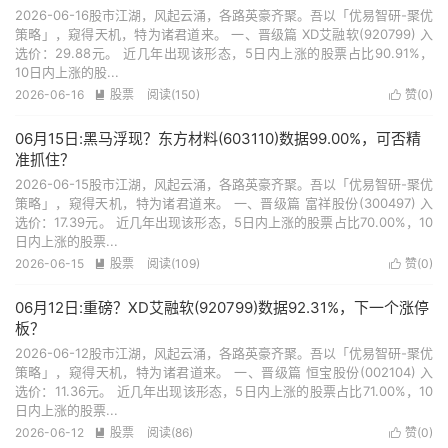
2026-06-16股市江湖，风起云涌，各路英豪齐聚。吾以「优易智研-聚优
策略」，窥得天机，特为诸君道来。 一、晋级篇 XD艾融软(920799) 入
选价：29.88元。 近几年出现该形态，5日内上涨的股票占比90.91%，
10日内上涨的股...
2026-06-16
股票
阅读(150)
赞(
0
)


06月15日:黑马浮现？东方材料(603110)数据99.00%，可否精
准抓住？
2026-06-15股市江湖，风起云涌，各路英豪齐聚。吾以「优易智研-聚优
策略」，窥得天机，特为诸君道来。 一、晋级篇 富祥股份(300497) 入
选价：17.39元。 近几年出现该形态，5日内上涨的股票占比70.00%，10
日内上涨的股票...
2026-06-15
股票
阅读(109)
赞(
0
)


06月12日:重磅？XD艾融软(920799)数据92.31%，下一个涨停
板？
2026-06-12股市江湖，风起云涌，各路英豪齐聚。吾以「优易智研-聚优
策略」，窥得天机，特为诸君道来。 一、晋级篇 恒宝股份(002104) 入
选价：11.36元。 近几年出现该形态，5日内上涨的股票占比71.00%，10
日内上涨的股票...
2026-06-12
股票
阅读(86)
赞(
0
)

