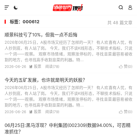




标签：000612
共 48 篇文章
顺景科技亏了10%，但我一点不后悔
2026年06月25日，A股市场又经历了怎样的一天？ 有人欢喜有人忧，有
人抄到底，有人站了岗。 今天，我们不谈K线形态，不聊技术指标，只说
一个词——观察。 观察市场情绪，观察涨停标的，寻找韭菜最容易被收
割的地方，也寻找高手收割韭菜的利器。特...
2026-06-26
股票
阅读(78)
赞(
0
)


今天的五矿发展，也许就是明天的妖股？
2026年06月25日，A股市场又经历了怎样的一天？ 有人欢喜有人忧，有
人抄到底，有人站了岗。 今天，我们不谈K线形态，不聊技术指标，只说
一个词——观察。 观察市场情绪，观察涨停标的，寻找韭菜最容易被收
割的地方，也寻找高手收割韭菜的利器。特...
2026-06-26
股票
阅读(79)
赞(
0
)


06月25日:黑马浮现？中利集团(002309)数据94.00%，可否精
准抓住？