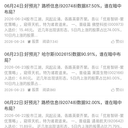
06月24日:好预兆？路桥信息(920748)数据87.50%，谁在暗中
布局？
2026-06-24股市江湖，风起云涌，各路英豪齐聚。吾以「优易智研-聚
优策略」，窥得天机，特为诸君道来。 一、晋级篇 佛塑科技(000973)
入选价：15.46元。 近几年出现该形态，5日内上涨的股票占比74.00%，
10日内上涨的股票...
2026-06-24
股票
阅读(134)
赞(
0
)


06月23日:好预兆？哈尔斯(002615)数据90.91%，谁在暗中布
局？
2026-06-23股市江湖，风起云涌，各路英豪齐聚。吾以「优易智研-聚
优策略」，窥得天机，特为诸君道来。 一、晋级篇 莱茵生物(002166)
入选价：6.80元。 近几年出现该形态，5日内上涨的股票占比80.00%，
10日内上涨的股票占...
2026-06-23
股票
阅读(86)
赞(
0
)


06月22日:好预兆？路桥信息(920748)数据92.00%，谁在暗中
布局？
2026-06-22股市江湖，风起云涌，各路英豪齐聚。吾以「优易智研-聚
优策略」，窥得天机，特为诸君道来。 一、晋级篇 通易航天(920642)
入选价：11.89元。 近几年出现该形态，5日内上涨的股票占比71.79%，