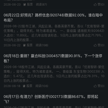
2026-06-23
股票
阅读(87)
赞(
0
)


06月22日:好预兆？路桥信息(920748)数据92.00%，谁在暗中
布局？
2026-06-22股市江湖，风起云涌，各路英豪齐聚。吾以「优易智研-聚
优策略」，窥得天机，特为诸君道来。 一、晋级篇 通易航天(920642)
入选价：11.89元。 近几年出现该形态，5日内上涨的股票占比71.79%，
10日内上涨的股票...
2026-06-22
股票
阅读(198)
赞(
0
)


06月18日:重磅？赢合科技(300457)数据90.91%，下一个涨停
板？
2026-06-18股市江湖，风起云涌，各路英豪齐聚。吾以「优易智研-聚优
策略」，窥得天机，特为诸君道来。 一、晋级篇 东宝生物(300239) 入
选价：5.47元。 近几年出现该形态，5日内上涨的股票占比78.31%，10
日内上涨的股票占...
2026-06-18
股票
阅读(106)
赞(
0
)


06月17日:有潜力？创新医疗(002173)数据86.67%，即将起
飞？
2026-06-17股市江湖，风起云涌，各路英豪齐聚。吾以「优易智研-聚优