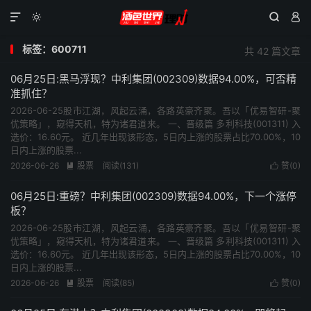




标签：600711
共 42 篇文章
06月25日:黑马浮现？中利集团(002309)数据94.00%，可否精
准抓住？
2026-06-25股市江湖，风起云涌，各路英豪齐聚。吾以「优易智研-聚
优策略」，窥得天机，特为诸君道来。 一、晋级篇 多利科技(001311) 入
选价：16.60元。 近几年出现该形态，5日内上涨的股票占比70.00%，10
日内上涨的股票...
2026-06-26
股票
阅读(131)
赞(
0
)


06月25日:重磅？中利集团(002309)数据94.00%，下一个涨停
板？
2026-06-25股市江湖，风起云涌，各路英豪齐聚。吾以「优易智研-聚
优策略」，窥得天机，特为诸君道来。 一、晋级篇 多利科技(001311) 入
选价：16.60元。 近几年出现该形态，5日内上涨的股票占比70.00%，10
日内上涨的股票...
2026-06-26
股票
阅读(85)
赞(
0
)

