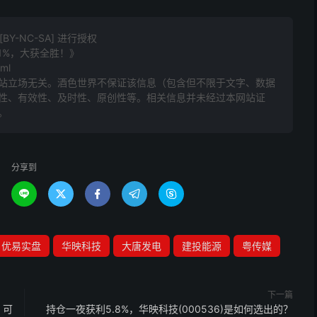
Y-NC-SA] 进行授权
81%，大获全胜！》
tml
站立场无关。酒色世界不保证该信息（包含但不限于文字、数据
性、有效性、及时性、原创性等。相关信息并未经过本网站证
。
分享到





优易实盘
华映科技
大唐发电
建投能源
粤传媒
下一篇
，可
持仓一夜获利5.8%，华映科技(000536)是如何选出的？