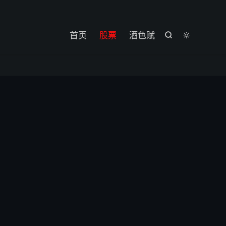

首页
股票
酒色赋

