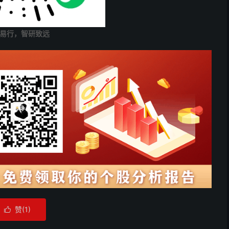
易行，智研致远
赞(
1
)
