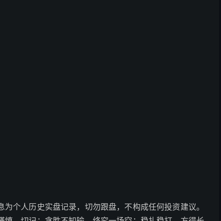
息为个人历史实盘记录，切勿跟盘，不构成任何投资建议。
谨慎。切记：贪胜不知输，终究一场空；稳扎稳打，方得长