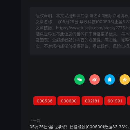
版权声明：本文采用知识共享 署名4.0国际许可协议 [B
文章名称：《05月25日:华映科技(000536)止盈5.
文章链接：
https://www.jiusejie.com/stock/2775.h
酒色世界发布此信息的目的在于传播更多信息，与本
及图表）全部或者部分内容的准确性、真实性、完整
实，不对您构成任何投资建议，据此操作，风险自担




000536
000600
002181
601991
上一篇
05月25日:黑马浮现？建投能源(000600)数据83.33%