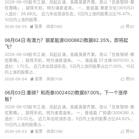
2026-06-05股市江湖，风起云涌，各路英豪齐聚。吾以「优易智研-聚
优策略」，窥得天机，特为诸君道来。 一、晋级篇 果麦文化(301052)
入选价：26.68元。 近几年出现该形态，5日内上涨的股票占比76.47%，
10日内上涨的股票...
2026-06-05
股票
阅读(165)
赞(
0
)


06月04日:有潜力？银星能源(000862)数据82.35%，即将起
飞？
2026-06-04股市江湖，风起云涌，各路英豪齐聚。吾以「优易智研-聚
优策略」，窥得天机，特为诸君道来。 一、晋级篇 ST文峰(601010) 入
选价：1.72元。 近几年出现该形态，5日内上涨的股票占比71.00%，10日
内上涨的股票占...
2026-06-04
股票
阅读(119)
赞(
0
)


06月03日:重磅？和而泰(002402)数据87.00%，下一个涨停
板？
2026-06-03股市江湖，风起云涌，各路英豪齐聚。吾以「优易智研-聚
优策略」，窥得天机，特为诸君道来。 一、晋级篇 广和通(300638) 入
选价：23.02元。 近几年出现该形态，5日内上涨的股票占比84.62%，
10日内上涨的股票占...
2026-06-03
股票
阅读(156)
赞(
0
)

