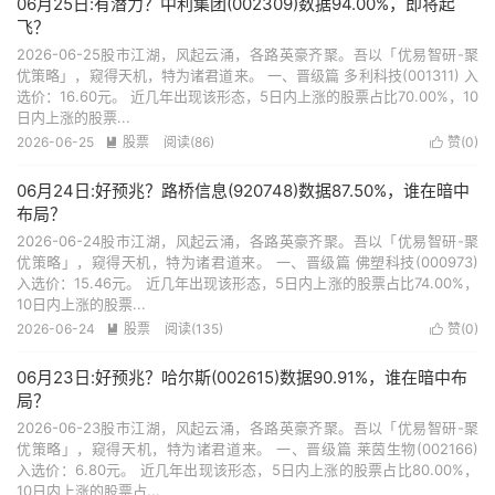
06月25日:有潜力？中利集团(002309)数据94.00%，即将起
飞？
2026-06-25股市江湖，风起云涌，各路英豪齐聚。吾以「优易智研-聚
优策略」，窥得天机，特为诸君道来。 一、晋级篇 多利科技(001311) 入
选价：16.60元。 近几年出现该形态，5日内上涨的股票占比70.00%，10
日内上涨的股票...
2026-06-25
股票
阅读(86)
赞(
0
)


06月24日:好预兆？路桥信息(920748)数据87.50%，谁在暗中
布局？
2026-06-24股市江湖，风起云涌，各路英豪齐聚。吾以「优易智研-聚
优策略」，窥得天机，特为诸君道来。 一、晋级篇 佛塑科技(000973)
入选价：15.46元。 近几年出现该形态，5日内上涨的股票占比74.00%，
10日内上涨的股票...
2026-06-24
股票
阅读(135)
赞(
0
)


06月23日:好预兆？哈尔斯(002615)数据90.91%，谁在暗中布
局？
2026-06-23股市江湖，风起云涌，各路英豪齐聚。吾以「优易智研-聚
优策略」，窥得天机，特为诸君道来。 一、晋级篇 莱茵生物(002166)
入选价：6.80元。 近几年出现该形态，5日内上涨的股票占比80.00%，
10日内上涨的股票占...