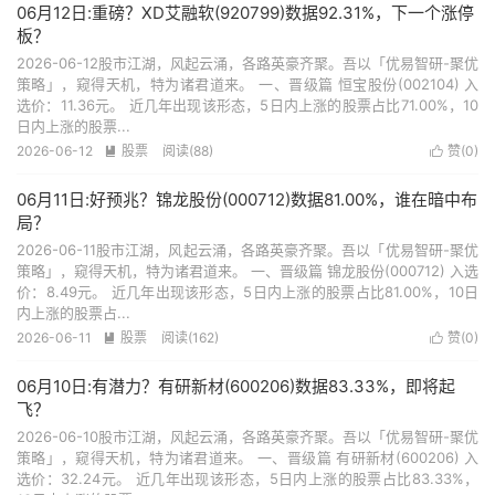
06月12日:重磅？XD艾融软(920799)数据92.31%，下一个涨停
板？
2026-06-12股市江湖，风起云涌，各路英豪齐聚。吾以「优易智研-聚优
策略」，窥得天机，特为诸君道来。 一、晋级篇 恒宝股份(002104) 入
选价：11.36元。 近几年出现该形态，5日内上涨的股票占比71.00%，10
日内上涨的股票...
2026-06-12
股票
阅读(88)
赞(
0
)


06月11日:好预兆？锦龙股份(000712)数据81.00%，谁在暗中布
局？
2026-06-11股市江湖，风起云涌，各路英豪齐聚。吾以「优易智研-聚优
策略」，窥得天机，特为诸君道来。 一、晋级篇 锦龙股份(000712) 入选
价：8.49元。 近几年出现该形态，5日内上涨的股票占比81.00%，10日
内上涨的股票占...
2026-06-11
股票
阅读(162)
赞(
0
)


06月10日:有潜力？有研新材(600206)数据83.33%，即将起
飞？
2026-06-10股市江湖，风起云涌，各路英豪齐聚。吾以「优易智研-聚优
策略」，窥得天机，特为诸君道来。 一、晋级篇 有研新材(600206) 入
选价：32.24元。 近几年出现该形态，5日内上涨的股票占比83.33%，