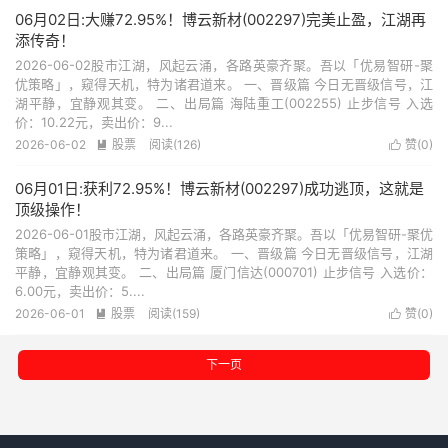
06月02日:大赚72.95%！博云新材(002297)完美止盈，江湖再
添传奇！
2026-06-02股市江湖，风起云涌，各路英豪齐聚。吾以「优易智研-聚
优策略」，窥得天机，特为诸君道来。 一、晋级篇 今日无晋级信号，江
湖平静，宜静观其变。 二、出局篇 海陆重工(002255) 止步信号 入选
价：10.22元，卖出价：9...
2026-06-02
股票
阅读(126)
赞(
0
)


06月01日:获利72.95%！博云新材(002297)成功逃顶，这就是
顶级操作！
2026-06-01股市江湖，风起云涌，各路英豪齐聚。吾以「优易智研-聚优
策略」，窥得天机，特为诸君道来。 一、晋级篇 今日无晋级信号，江湖
平静，宜静观其变。 二、出局篇 厦门信达(000701) 止步信号 入选价：
6.00元，卖出价：5....
2026-06-01
股票
阅读(159)
赞(
0
)


下一页