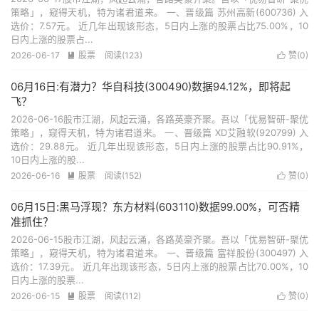
策略」，窥得天机，特为诸君道来。 一、晋级篇 苏州高新(600736) 入
选价：7.57元。 近几年出现该形态，5日内上涨的股票占比75.00%，10
日内上涨的股票占...
2026-06-17
股票
阅读(123)
赞(
0
)


06月16日:有潜力？华自科技(300490)数据94.12%，即将起
飞？
2026-06-16股市江湖，风起云涌，各路英豪齐聚。吾以「优易智研-聚优
策略」，窥得天机，特为诸君道来。 一、晋级篇 XD艾融软(920799) 入
选价：29.88元。 近几年出现该形态，5日内上涨的股票占比90.91%，
10日内上涨的股...
2026-06-16
股票
阅读(152)
赞(
0
)


06月15日:黑马浮现？东方材料(603110)数据99.00%，可否精
准抓住？
2026-06-15股市江湖，风起云涌，各路英豪齐聚。吾以「优易智研-聚优
策略」，窥得天机，特为诸君道来。 一、晋级篇 富祥股份(300497) 入
选价：17.39元。 近几年出现该形态，5日内上涨的股票占比70.00%，10
日内上涨的股票...
2026-06-15
股票
阅读(112)
赞(
0
)

