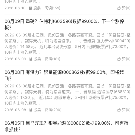
10日内上涨的股票...
2026-06-10
股票
阅读(159)
赞(
0
)


06月09日:重磅？伯特利(603596)数据99.00%，下一个涨停
板？
2026-06-09股市江湖，风起云涌，各路英豪齐聚。吾以「优易智研-聚
优策略」，窥得天机，特为诸君道来。 一、晋级篇 强力新材(300429)
入选价：14.58元。 近几年出现该形态，5日内上涨的股票占比73.00%，
10日内上涨的股票...
2026-06-09
股票
阅读(181)
赞(
0
)


06月08日:有潜力？银星能源(000862)数据99.00%，即将起
飞？
2026-06-08股市江湖，风起云涌，各路英豪齐聚。吾以「优易智研-聚
优策略」，窥得天机，特为诸君道来。 一、晋级篇 迈得医疗(688310)
入选价：17.30元。 近几年出现该形态，5日内上涨的股票占比75.00%，
10日内上涨的股票...
2026-06-08
股票
阅读(200)
赞(
0
)


06月05日:黑马浮现？银星能源(000862)数据99.00%，可否精
准抓住？