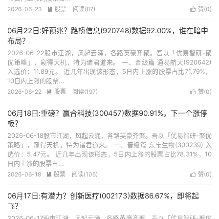
2026-06-23
股票
阅读(87)
赞(
0
)


06月22日:好预兆？路桥信息(920748)数据92.00%，谁在暗中
布局？
2026-06-22股市江湖，风起云涌，各路英豪齐聚。吾以「优易智研-聚
优策略」，窥得天机，特为诸君道来。 一、晋级篇 通易航天(920642)
入选价：11.89元。 近几年出现该形态，5日内上涨的股票占比71.79%，
10日内上涨的股票...
2026-06-22
股票
阅读(197)
赞(
0
)


06月18日:重磅？赢合科技(300457)数据90.91%，下一个涨停
板？
2026-06-18股市江湖，风起云涌，各路英豪齐聚。吾以「优易智研-聚优
策略」，窥得天机，特为诸君道来。 一、晋级篇 东宝生物(300239) 入
选价：5.47元。 近几年出现该形态，5日内上涨的股票占比78.31%，10
日内上涨的股票占...
2026-06-18
股票
阅读(105)
赞(
0
)


06月17日:有潜力？创新医疗(002173)数据86.67%，即将起
飞？
2026-06-17股市江湖，风起云涌，各路英豪齐聚。吾以「优易智研-聚优