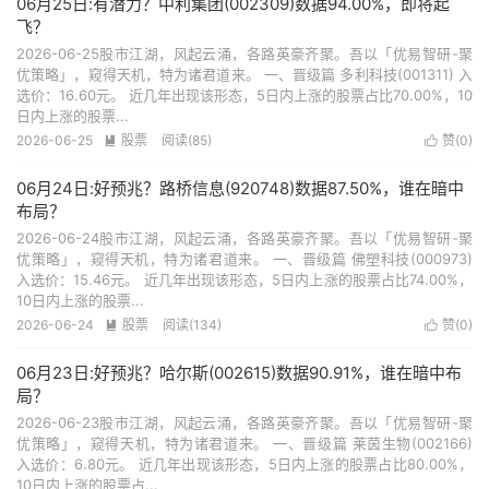
06月25日:有潜力？中利集团(002309)数据94.00%，即将起
飞？
2026-06-25股市江湖，风起云涌，各路英豪齐聚。吾以「优易智研-聚
优策略」，窥得天机，特为诸君道来。 一、晋级篇 多利科技(001311) 入
选价：16.60元。 近几年出现该形态，5日内上涨的股票占比70.00%，10
日内上涨的股票...
2026-06-25
股票
阅读(85)
赞(
0
)


06月24日:好预兆？路桥信息(920748)数据87.50%，谁在暗中
布局？
2026-06-24股市江湖，风起云涌，各路英豪齐聚。吾以「优易智研-聚
优策略」，窥得天机，特为诸君道来。 一、晋级篇 佛塑科技(000973)
入选价：15.46元。 近几年出现该形态，5日内上涨的股票占比74.00%，
10日内上涨的股票...
2026-06-24
股票
阅读(134)
赞(
0
)


06月23日:好预兆？哈尔斯(002615)数据90.91%，谁在暗中布
局？
2026-06-23股市江湖，风起云涌，各路英豪齐聚。吾以「优易智研-聚
优策略」，窥得天机，特为诸君道来。 一、晋级篇 莱茵生物(002166)
入选价：6.80元。 近几年出现该形态，5日内上涨的股票占比80.00%，
10日内上涨的股票占...