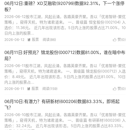
06月12日:重磅？XD艾融软(920799)数据92.31%，下一个涨停
板？
2026-06-12股市江湖，风起云涌，各路英豪齐聚。吾以「优易智研-聚优
策略」，窥得天机，特为诸君道来。 一、晋级篇 恒宝股份(002104) 入
选价：11.36元。 近几年出现该形态，5日内上涨的股票占比71.00%，10
日内上涨的股票...
2026-06-12
股票
阅读(86)
赞(
0
)


06月11日:好预兆？锦龙股份(000712)数据81.00%，谁在暗中布
局？
2026-06-11股市江湖，风起云涌，各路英豪齐聚。吾以「优易智研-聚优
策略」，窥得天机，特为诸君道来。 一、晋级篇 锦龙股份(000712) 入选
价：8.49元。 近几年出现该形态，5日内上涨的股票占比81.00%，10日
内上涨的股票占...
2026-06-11
股票
阅读(159)
赞(
0
)


06月10日:有潜力？有研新材(600206)数据83.33%，即将起
飞？
2026-06-10股市江湖，风起云涌，各路英豪齐聚。吾以「优易智研-聚优
策略」，窥得天机，特为诸君道来。 一、晋级篇 有研新材(600206) 入
选价：32.24元。 近几年出现该形态，5日内上涨的股票占比83.33%，