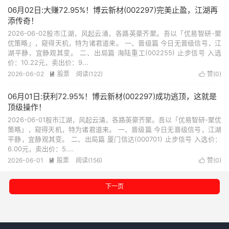
06月02日:大赚72.95%！博云新材(002297)完美止盈，江湖再
添传奇！
2026-06-02股市江湖，风起云涌，各路英豪齐聚。吾以「优易智研-聚
优策略」，窥得天机，特为诸君道来。 一、晋级篇 今日无晋级信号，江
湖平静，宜静观其变。 二、出局篇 海陆重工(002255) 止步信号 入选
价：10.22元，卖出价：9...
2026-06-02
股票
阅读(122)
赞(
0
)


06月01日:获利72.95%！博云新材(002297)成功逃顶，这就是
顶级操作！
2026-06-01股市江湖，风起云涌，各路英豪齐聚。吾以「优易智研-聚优
策略」，窥得天机，特为诸君道来。 一、晋级篇 今日无晋级信号，江湖
平静，宜静观其变。 二、出局篇 厦门信达(000701) 止步信号 入选价：
6.00元，卖出价：5....
2026-06-01
股票
阅读(156)
赞(
0
)


下一页