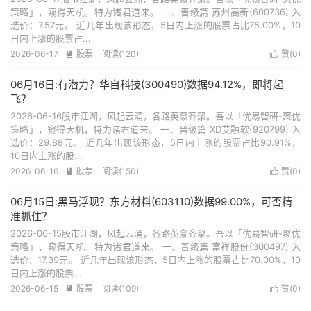
策略」，窥得天机，特为诸君道来。 一、晋级篇 苏州高新(600736) 入
选价：7.57元。 近几年出现该形态，5日内上涨的股票占比75.00%，10
日内上涨的股票占...
2026-06-17
股票
阅读(120)
赞(
0
)


06月16日:有潜力？华自科技(300490)数据94.12%，即将起
飞？
2026-06-16股市江湖，风起云涌，各路英豪齐聚。吾以「优易智研-聚优
策略」，窥得天机，特为诸君道来。 一、晋级篇 XD艾融软(920799) 入
选价：29.88元。 近几年出现该形态，5日内上涨的股票占比90.91%，
10日内上涨的股...
2026-06-16
股票
阅读(150)
赞(
0
)


06月15日:黑马浮现？东方材料(603110)数据99.00%，可否精
准抓住？
2026-06-15股市江湖，风起云涌，各路英豪齐聚。吾以「优易智研-聚优
策略」，窥得天机，特为诸君道来。 一、晋级篇 富祥股份(300497) 入
选价：17.39元。 近几年出现该形态，5日内上涨的股票占比70.00%，10
日内上涨的股票...
2026-06-15
股票
阅读(109)
赞(
0
)

