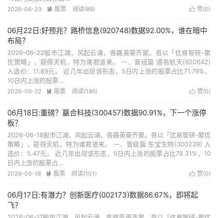
2026-06-23
股票
阅读(86)
赞(
0
)


06月22日:好预兆？路桥信息(920748)数据92.00%，谁在暗中
布局？
2026-06-22股市江湖，风起云涌，各路英豪齐聚。吾以「优易智研-聚
优策略」，窥得天机，特为诸君道来。 一、晋级篇 通易航天(920642)
入选价：11.89元。 近几年出现该形态，5日内上涨的股票占比71.79%，
10日内上涨的股票...
2026-06-22
股票
阅读(186)
赞(
0
)


06月18日:重磅？赢合科技(300457)数据90.91%，下一个涨停
板？
2026-06-18股市江湖，风起云涌，各路英豪齐聚。吾以「优易智研-聚优
策略」，窥得天机，特为诸君道来。 一、晋级篇 东宝生物(300239) 入
选价：5.47元。 近几年出现该形态，5日内上涨的股票占比78.31%，10
日内上涨的股票占...
2026-06-18
股票
阅读(101)
赞(
0
)


06月17日:有潜力？创新医疗(002173)数据86.67%，即将起
飞？
2026-06-17股市江湖，风起云涌，各路英豪齐聚。吾以「优易智研-聚优