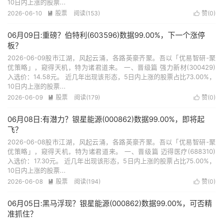
10日内上涨的股票...
2026-06-10
股票
阅读(153)
赞(
0
)


06月09日:重磅？伯特利(603596)数据99.00%，下一个涨停
板？
2026-06-09股市江湖，风起云涌，各路英豪齐聚。吾以「优易智研-聚
优策略」，窥得天机，特为诸君道来。 一、晋级篇 强力新材(300429)
入选价：14.58元。 近几年出现该形态，5日内上涨的股票占比73.00%，
10日内上涨的股票...
2026-06-09
股票
阅读(179)
赞(
0
)


06月08日:有潜力？银星能源(000862)数据99.00%，即将起
飞？
2026-06-08股市江湖，风起云涌，各路英豪齐聚。吾以「优易智研-聚
优策略」，窥得天机，特为诸君道来。 一、晋级篇 迈得医疗(688310)
入选价：17.30元。 近几年出现该形态，5日内上涨的股票占比75.00%，
10日内上涨的股票...
2026-06-08
股票
阅读(194)
赞(
0
)


06月05日:黑马浮现？银星能源(000862)数据99.00%，可否精
准抓住？