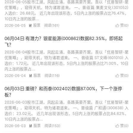
2026-06-05股市江湖，风起云涌，各路英豪齐聚。吾以「优易智研-聚
优策略」，窥得天机，特为诸君道来。 一、晋级篇 果麦文化(301052)
入选价：26.68元。 近几年出现该形态，5日内上涨的股票占比76.47%，
10日内上涨的股票...
2026-06-05
股票
阅读(161)
赞(
0
)


06月04日:有潜力？银星能源(000862)数据82.35%，即将起
飞？
2026-06-04股市江湖，风起云涌，各路英豪齐聚。吾以「优易智研-聚
优策略」，窥得天机，特为诸君道来。 一、晋级篇 ST文峰(601010) 入
选价：1.72元。 近几年出现该形态，5日内上涨的股票占比71.00%，10日
内上涨的股票占...
2026-06-04
股票
阅读(116)
赞(
0
)


06月03日:重磅？和而泰(002402)数据87.00%，下一个涨停
板？
2026-06-03股市江湖，风起云涌，各路英豪齐聚。吾以「优易智研-聚
优策略」，窥得天机，特为诸君道来。 一、晋级篇 广和通(300638) 入
选价：23.02元。 近几年出现该形态，5日内上涨的股票占比84.62%，
10日内上涨的股票占...
2026-06-03
股票
阅读(153)
赞(
0
)

