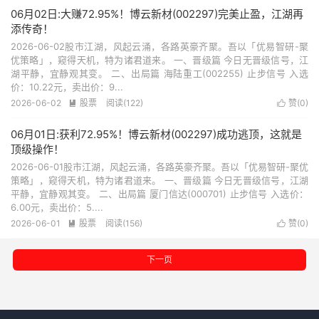
06月02日:大赚72.95%！博云新材(002297)完美止盈，江湖再
添传奇！
2026-06-02股市江湖，风起云涌，各路英豪齐聚。吾以「优易智研-聚
优策略」，窥得天机，特为诸君道来。 一、晋级篇 今日无晋级信号，江
湖平静，宜静观其变。 二、出局篇 海陆重工(002255) 止步信号 入选
价：10.22元，卖出价：9...
2026-06-02
股票
阅读(122)
赞(
0
)


06月01日:获利72.95%！博云新材(002297)成功逃顶，这就是
顶级操作！
2026-06-01股市江湖，风起云涌，各路英豪齐聚。吾以「优易智研-聚优
策略」，窥得天机，特为诸君道来。 一、晋级篇 今日无晋级信号，江湖
平静，宜静观其变。 二、出局篇 厦门信达(000701) 止步信号 入选价：
6.00元，卖出价：5....
2026-06-01
股票
阅读(156)
赞(
0
)


下一页