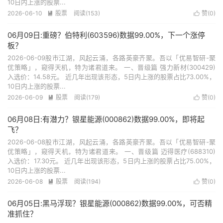
10日内上涨的股票...
2026-06-10
股票
阅读(153)
赞(
0
)


06月09日:重磅？伯特利(603596)数据99.00%，下一个涨停
板？
2026-06-09股市江湖，风起云涌，各路英豪齐聚。吾以「优易智研-聚
优策略」，窥得天机，特为诸君道来。 一、晋级篇 强力新材(300429)
入选价：14.58元。 近几年出现该形态，5日内上涨的股票占比73.00%，
10日内上涨的股票...
2026-06-09
股票
阅读(179)
赞(
0
)


06月08日:有潜力？银星能源(000862)数据99.00%，即将起
飞？
2026-06-08股市江湖，风起云涌，各路英豪齐聚。吾以「优易智研-聚
优策略」，窥得天机，特为诸君道来。 一、晋级篇 迈得医疗(688310)
入选价：17.30元。 近几年出现该形态，5日内上涨的股票占比75.00%，
10日内上涨的股票...
2026-06-08
股票
阅读(194)
赞(
0
)


06月05日:黑马浮现？银星能源(000862)数据99.00%，可否精
准抓住？