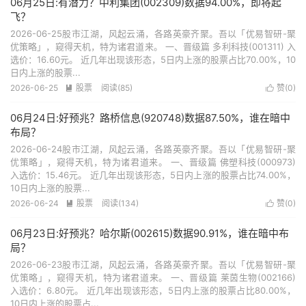
06月25日:有潜力？中利集团(002309)数据94.00%，即将起
飞？
2026-06-25股市江湖，风起云涌，各路英豪齐聚。吾以「优易智研-聚
优策略」，窥得天机，特为诸君道来。 一、晋级篇 多利科技(001311) 入
选价：16.60元。 近几年出现该形态，5日内上涨的股票占比70.00%，10
日内上涨的股票...
2026-06-25
股票
阅读(85)
赞(
0
)


06月24日:好预兆？路桥信息(920748)数据87.50%，谁在暗中
布局？
2026-06-24股市江湖，风起云涌，各路英豪齐聚。吾以「优易智研-聚
优策略」，窥得天机，特为诸君道来。 一、晋级篇 佛塑科技(000973)
入选价：15.46元。 近几年出现该形态，5日内上涨的股票占比74.00%，
10日内上涨的股票...
2026-06-24
股票
阅读(134)
赞(
0
)


06月23日:好预兆？哈尔斯(002615)数据90.91%，谁在暗中布
局？
2026-06-23股市江湖，风起云涌，各路英豪齐聚。吾以「优易智研-聚
优策略」，窥得天机，特为诸君道来。 一、晋级篇 莱茵生物(002166)
入选价：6.80元。 近几年出现该形态，5日内上涨的股票占比80.00%，
10日内上涨的股票占...