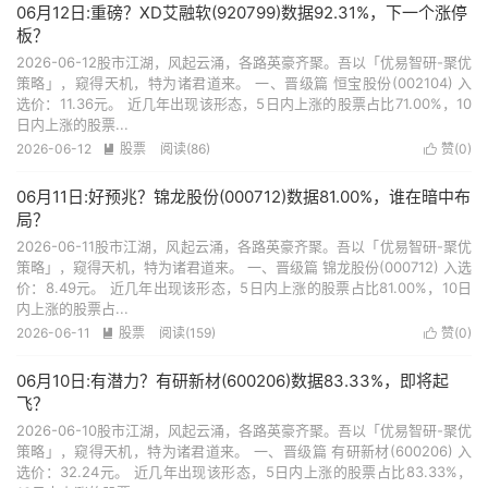
06月12日:重磅？XD艾融软(920799)数据92.31%，下一个涨停
板？
2026-06-12股市江湖，风起云涌，各路英豪齐聚。吾以「优易智研-聚优
策略」，窥得天机，特为诸君道来。 一、晋级篇 恒宝股份(002104) 入
选价：11.36元。 近几年出现该形态，5日内上涨的股票占比71.00%，10
日内上涨的股票...
2026-06-12
股票
阅读(86)
赞(
0
)


06月11日:好预兆？锦龙股份(000712)数据81.00%，谁在暗中布
局？
2026-06-11股市江湖，风起云涌，各路英豪齐聚。吾以「优易智研-聚优
策略」，窥得天机，特为诸君道来。 一、晋级篇 锦龙股份(000712) 入选
价：8.49元。 近几年出现该形态，5日内上涨的股票占比81.00%，10日
内上涨的股票占...
2026-06-11
股票
阅读(159)
赞(
0
)


06月10日:有潜力？有研新材(600206)数据83.33%，即将起
飞？
2026-06-10股市江湖，风起云涌，各路英豪齐聚。吾以「优易智研-聚优
策略」，窥得天机，特为诸君道来。 一、晋级篇 有研新材(600206) 入
选价：32.24元。 近几年出现该形态，5日内上涨的股票占比83.33%，