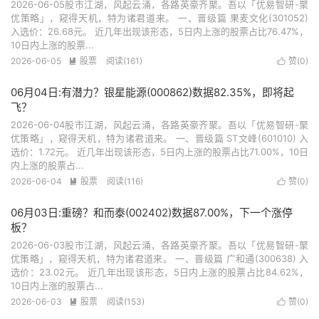
2026-06-05股市江湖，风起云涌，各路英豪齐聚。吾以「优易智研-聚
优策略」，窥得天机，特为诸君道来。 一、晋级篇 果麦文化(301052)
入选价：26.68元。 近几年出现该形态，5日内上涨的股票占比76.47%，
10日内上涨的股票...
2026-06-05
股票
阅读(161)
赞(
0
)


06月04日:有潜力？银星能源(000862)数据82.35%，即将起
飞？
2026-06-04股市江湖，风起云涌，各路英豪齐聚。吾以「优易智研-聚
优策略」，窥得天机，特为诸君道来。 一、晋级篇 ST文峰(601010) 入
选价：1.72元。 近几年出现该形态，5日内上涨的股票占比71.00%，10日
内上涨的股票占...
2026-06-04
股票
阅读(116)
赞(
0
)


06月03日:重磅？和而泰(002402)数据87.00%，下一个涨停
板？
2026-06-03股市江湖，风起云涌，各路英豪齐聚。吾以「优易智研-聚
优策略」，窥得天机，特为诸君道来。 一、晋级篇 广和通(300638) 入
选价：23.02元。 近几年出现该形态，5日内上涨的股票占比84.62%，
10日内上涨的股票占...
2026-06-03
股票
阅读(153)
赞(
0
)

