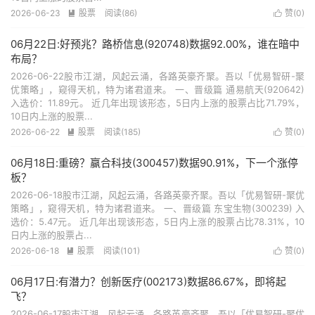
2026-06-23
股票
阅读(86)
赞(
0
)


06月22日:好预兆？路桥信息(920748)数据92.00%，谁在暗中
布局？
2026-06-22股市江湖，风起云涌，各路英豪齐聚。吾以「优易智研-聚
优策略」，窥得天机，特为诸君道来。 一、晋级篇 通易航天(920642)
入选价：11.89元。 近几年出现该形态，5日内上涨的股票占比71.79%，
10日内上涨的股票...
2026-06-22
股票
阅读(185)
赞(
0
)


06月18日:重磅？赢合科技(300457)数据90.91%，下一个涨停
板？
2026-06-18股市江湖，风起云涌，各路英豪齐聚。吾以「优易智研-聚优
策略」，窥得天机，特为诸君道来。 一、晋级篇 东宝生物(300239) 入
选价：5.47元。 近几年出现该形态，5日内上涨的股票占比78.31%，10
日内上涨的股票占...
2026-06-18
股票
阅读(101)
赞(
0
)


06月17日:有潜力？创新医疗(002173)数据86.67%，即将起
飞？
2026-06-17股市江湖，风起云涌，各路英豪齐聚。吾以「优易智研-聚优