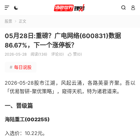




股票
正文

05月28日:重磅？广电网络(600831)数据
86.67%，下一个涨停板？
2026-05-28
阅读(136)
评论(0)
赞(
0
)

#
每日说股
2026-05-28股市江湖，风起云涌，各路英豪齐聚。吾以
「优易智研-聚优策略」，窥得天机，特为诸君道来。
一、晋级篇
海陆重工(002255)
入选价：10.22元。