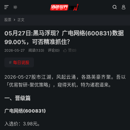




股票
正文

05月27日:黑马浮现？广电网络(600831)数据
99.00%，可否精准抓住？
2026-05-27
阅读(133)
评论(0)
赞(
0
)

#
每日说股
2026-05-27股市江湖，风起云涌，各路英豪齐聚。吾以
「优易智研-聚优策略」，窥得天机，特为诸君道来。
一、晋级篇
广电网络(600831)
入选价：3.98元。