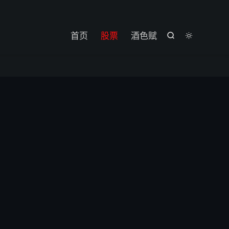

首页
股票
酒色赋

