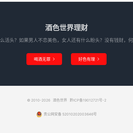
酒色世界理财
么活头？如果男人不恋美色，女人还有什么盼头？没有钱财，何
喝酒无罪
好色有理


© 2010-2026
酒色世界
黔ICP备19012721号-2
贵公网安备 52010202003646号