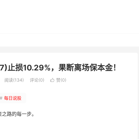
37)止损10.29%，果断离场保本金！
阅读(134)
评论(0)
赞(
0
)

#
每日说股
投资之路的每一步。