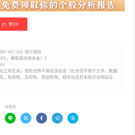
赞(
0
)

Y-NC-SA] 进行授权
0.29%，果断离场保本金！》
tml
站立场无关。酒色世界不保证该信息（包含但不限于文字、数据
性、有效性、及时性、原创性等。相关信息并未经过本网站证
。
分享到




