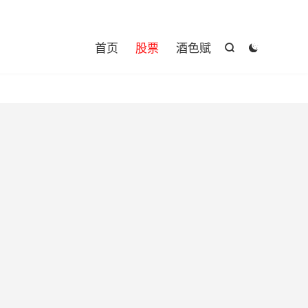

首页
股票
酒色赋

