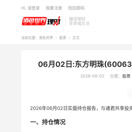
Hi, 请登录
我要注册
找回密码
赚钱理财
享幸福生活
当前位置：
酒色世界
股票
正文


06月02日:东方明珠(6006
2026-06-02
分类：
股票
2026年06月02日实盘持仓报告，与诸君共享
一、持仓情况