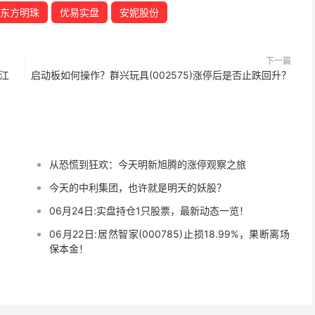
东方明珠
优易实盘
安妮股份
下一篇
，江
启动板如何操作？群兴玩具(002575)涨停后是否止跌回升？
从恐慌到狂欢：今天明新旭腾的涨停观察之旅
今天的中利集团，也许就是明天的妖股？
06月24日:实盘持仓1只股票，最新动态一览！
06月22日:居然智家(000785)止损18.99%，果断离场
保本金！