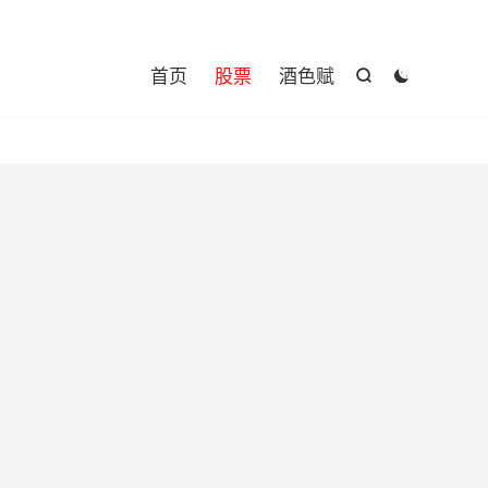

首页
股票
酒色赋

