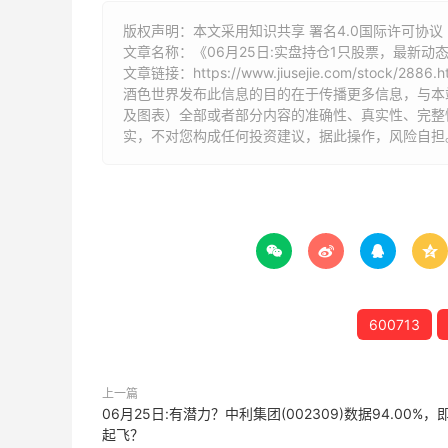
版权声明：本文采用知识共享 署名4.0国际许可协议 [B
文章名称：《06月25日:实盘持仓1只股票，最新动
文章链接：
https://www.jiusejie.com/stock/2886.h
酒色世界发布此信息的目的在于传播更多信息，与本
及图表）全部或者部分内容的准确性、真实性、完整
实，不对您构成任何投资建议，据此操作，风险自担




600713
上一篇
06月25日:有潜力？中利集团(002309)数据94.00%，
起飞？