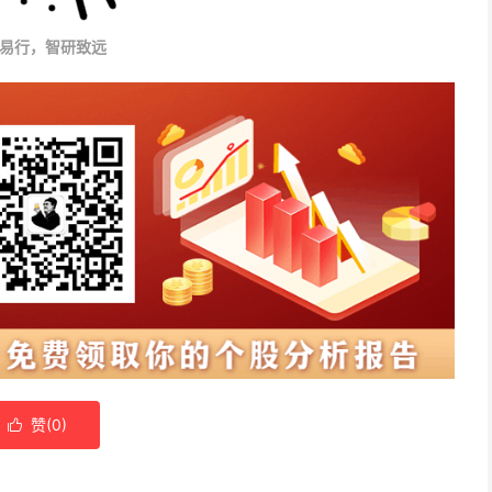
易行，智研致远
赞(
0
)
