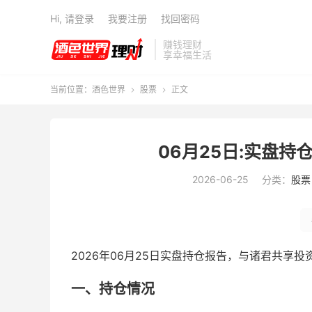
Hi, 请登录
我要注册
找回密码
赚钱理财
享幸福生活
当前位置：
酒色世界
股票
正文


06月25日:实盘
2026-06-25
分类：
股票
2026年06月25日实盘持仓报告，与诸君共享
一、持仓情况