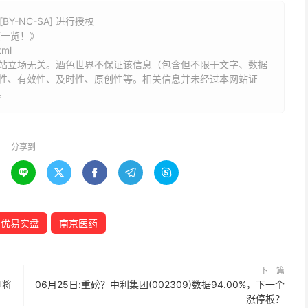
Y-NC-SA] 进行授权
态一览！》
tml
站立场无关。酒色世界不保证该信息（包含但不限于文字、数据
性、有效性、及时性、原创性等。相关信息并未经过本网站证
。
分享到





优易实盘
南京医药
下一篇
即将
06月25日:重磅？中利集团(002309)数据94.00%，下一个
涨停板？