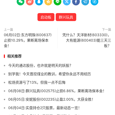









启动板
群兴玩具
上一篇
下一篇
06月02日:东方明珠(600637)
凭什么？天洋新材(603330)，
止损10.29%，果断离场保本
大有能源(600403)能三天三
金！
板？
相关推荐
今天的通达股份，也许就是明天的妖股？
别学我！今天晋控煤业的教训，希望你永远不用经历
松炀资源亏了13%，但我一点不后悔
06月08日:群兴玩具(002575)止损6.86%，果断离场保本金！
06月05日:安妮股份(002235)止盈2.00%，大获全胜！
06月04日:实盘持仓2只股票，最新动态一览！