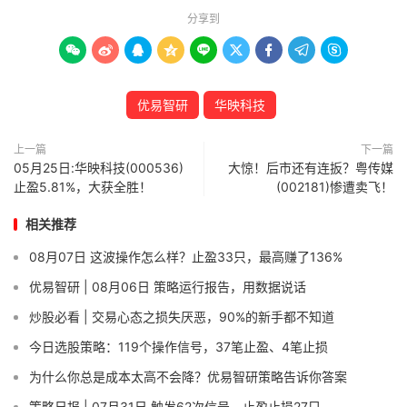
分享到









优易智研
华映科技
上一篇
下一篇
05月25日:华映科技(000536)
大惊！后市还有连扳？粤传媒
止盈5.81%，大获全胜！
(002181)惨遭卖飞！
相关推荐
08月07日 这波操作怎么样？止盈33只，最高赚了136%
优易智研 | 08月06日 策略运行报告，用数据说话
炒股必看 | 交易心态之损失厌恶，90%的新手都不知道
今日选股策略：119个操作信号，37笔止盈、4笔止损
为什么你总是成本太高不会降？优易智研策略告诉你答案
策略日报 | 07月31日 触发62次信号，止盈止损27只