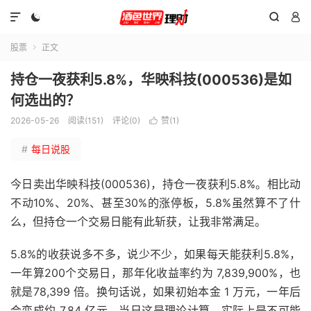




股票
正文

持仓一夜获利5.8%，华映科技(000536)是如
何选出的？
2026-05-26
阅读(151)
评论(0)
赞(
1
)

#
每日说股
今日卖出华映科技(000536)，持仓一夜获利5.8%。相比动
不动10%、20%、甚至30%的涨停板，5.8%虽然算不了什
么，但持仓一个交易日能有此斩获，让我非常满足。
5.8%的收获说多不多，说少不少，如果每天能获利5.8%，
一年算200个交易日，那年化收益率约为 7,839,900%，也
就是78,399 倍。换句话说，如果初始本金 1 万元，一年后
会变成约 7.84 亿元。当日这是理论计算，实际上是不可能