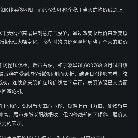
例如K线虽然收阳，而股价却不能企稳于当天的均价线之上，
尾市大幅拉高或是刻意打压股价，通过改变收盘价来改变原
价线出现大幅变化。收盘时的均价客观地反映了全天的股价
抛压沉重，后市看跌，如宁波华通(600768)3月14日跳
波反弹亦受到均价线的压制而夭折，结合日K线形态看，该
渐形成，连续多天股价在均价线之下运行，表明该股已大势而
以回避危机。
向下倾斜，说明当天重心下移，短期上行阻力重，如物贸中
度快速冲高，尾市亦能以阳线报收，但均价线却向下倾斜，股价大
乏力的表现。