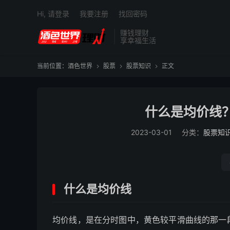
Hi, 请登录
我要注册
找回密码
赚钱理财
享幸福生活
当前位置：
酒色世界
股票
股票知识
正文



什么是均价线
2023-03-01
分类：
股票知
什么是均价线
均价线，是在分时图中，黄色较平滑曲线的那一