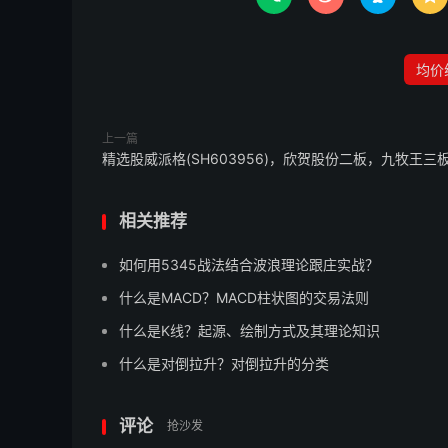
均价
上一篇
精选股威派格(SH603956)，欣贺股份二板，九牧王三
相关推荐
如何用5345战法结合波浪理论跟庄实战？
什么是MACD？MACD柱状图的交易法则
什么是K线？起源、绘制方式及其理论知识
什么是对倒拉升？对倒拉升的分类
评论
抢沙发