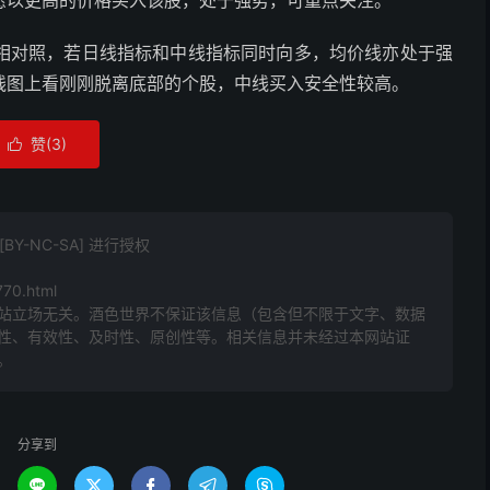
愿以更高的价格买入该股，处于强势，可重点关注。
相对照，若日线指标和中线指标同时向多，均价线亦处于强
线图上看刚刚脱离底部的个股，中线买入安全性较高。
赞(
3
)

Y-NC-SA] 进行授权
770.html
站立场无关。酒色世界不保证该信息（包含但不限于文字、数据
性、有效性、及时性、原创性等。相关信息并未经过本网站证
。
分享到




