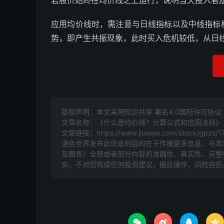
若股价始终在均价线之上运行，说明当天投入者
应用均价线时，需注意与日线指标以及中线指标
势，即产生共振现象，此时买入危机较低，从日
版权声明：本文采用知识共享 署名4.0国际许可协议 [B
文章名称：《什么是均价线？计算公式和应用法则》
文章链接：
https://www.jiusejie.com/stock/gpzs/1
酒色世界发布此信息的目的在于传播更多信息，与本
及图表）全部或者部分内容的准确性、真实性、完整
实，不对您构成任何投资建议，据此操作，风险自担



