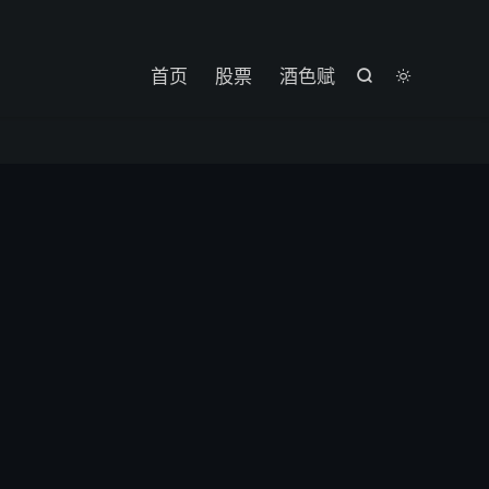

首页
股票
酒色赋

