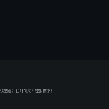
谈酒色？钱财何来？理财而来！