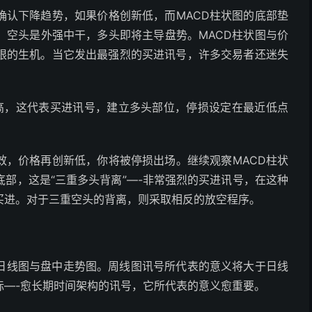
确认下降趋势，如果价格创新低，而MACD柱状图的底部垫
，空头是外强中干，多头即将主导盘势。MACD柱状图与价
限的生机。当它发出最强烈的买进讯号，许多交易者还迷失
垫高，这代表买进讯号，建立多头部位，停损设定在最近低点
效，价格再创新低，你将被停损出场。继续观察MACD柱状
部，这是“三重多头背离”—-非常强烈的买进讯号，在这种
买进。对于三重空头的背离，则采取相反的放空程序。
、日线图与盘中走势图。周线图讯号所代表的意义将大于日线
标—-愈长期时间架构的讯号，它所代表的意义愈重要。