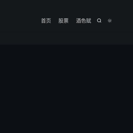

首页
股票
酒色赋

