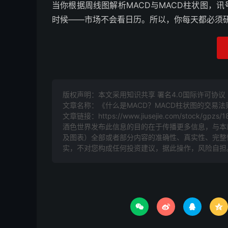
当你根据周线图解析MACD与MACD柱状图，
时候——市场不会看日历。所以，你每天都必须
版权声明：本文采用知识共享 署名4.0国际许可协议 [B
文章名称：《什么是MACD？MACD柱状图的交易法
文章链接：
https://www.jiusejie.com/stock/gpzs/1
酒色世界发布此信息的目的在于传播更多信息，与本
及图表）全部或者部分内容的准确性、真实性、完整
实，不对您构成任何投资建议，据此操作，风险自担



