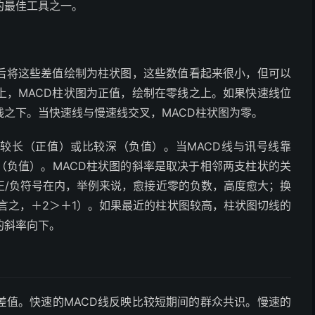
的最佳工具之一。
然后将这些差值绘制为柱状图，这些数值看起来很小，但可以
上，MACD柱状图为正值，绘制在零线之上。如果快速线位
线之下。当快速线与慢速线交叉，MACD柱状图为零。
比较长（正值）或比较深（负值）。当MACD线与讯号线靠
（负值）。MACD柱状图的斜率是取决于相邻两支柱状的关
正/负符号在内，举例来说，愈接近零的负数，高度愈大；换
换言之，＋2＞＋1）。如果最近的柱状图较高，柱状图切线的
的斜率向下。
差值。快速的MACD线反映比较短期间的群众共识。慢速的