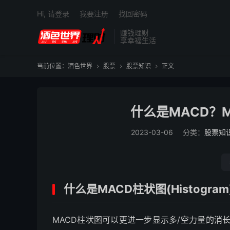
Hi, 请登录
我要注册
找回密码
赚钱理财
享幸福生活
当前位置：
酒色世界
股票
股票知识
正文



什么是MACD？
2023-03-06
分类：
股票知
什么是MACD柱状图(Histogram
MACD柱状图可以更进一步显示多/空力量的消