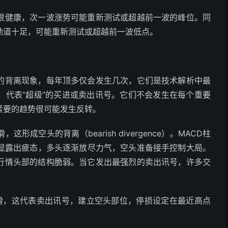
势很健康，次一波涨势可能重新测试或超越前一波的峰位。同
劲道十足，可能重新测试或超越前一波低点。
间的背离现象，每年顶多仅会发生几次，它们是技术解析中最
，代表“超级”的买进或卖出讯号。它们不会发生在每个重要
紧要的趋势很可能发生反转。
成空头的背离（bearish divergence）。MACD柱
显露出疲态，多头逐渐放尽力气，空头准备接手控制大局。
出行情头部的结构脆弱。当它发出最强烈的卖出讯号，许多交
下滑，这代表卖出讯号，建立空头部位，停损设定在最近高点