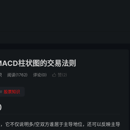
MACD柱状图的交易法则
识
阅读(1762)
评论(0)
赞(
2
)

#
股票知识
)
长，它不仅说明多/空双方谁居于主导地位，还可以反映主导