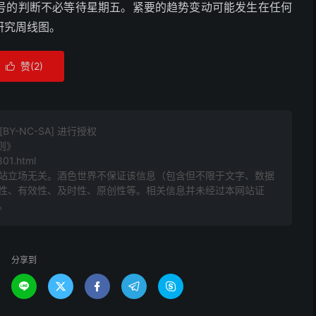
讯号的判断不必等待星期五。紧要的趋势变动可能发生在任何
研究周线图。
赞(
2
)

Y-NC-SA] 进行授权
则》
801.html
站立场无关。酒色世界不保证该信息（包含但不限于文字、数据
性、有效性、及时性、原创性等。相关信息并未经过本网站证
。
分享到




