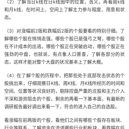
（2）了解当日k线在日k线图中的位置，含义。再看周k线
和月k线，在时间上、空间上了解主力参与程度、用意和状
态。
（3）对涨幅前2版和跌幅后2版的个股要看的特别仔细。了
解哪些个股在悄悄走强，哪些个股已是强弓之弩，哪些个股
在不计成本的出逃，哪些个股正在突破启动，哪些个股正在
强劲的中盘，也就说，有点象人口普查，了解各部分的状
态，这样才能对整个大盘的状况基本上了解大概。
（4）在了解个股的历程中，把那些处于底部攻击状态的个
股挑出来，仔细观察日K线、周K线、月K线所经历的时间和
空间、位置等状况良好的，剔除控盘严重的庄股和主力介入
不深和游资阻击的个股，剩余的再看一下基本面，有最新的
调研报告最好调出来看一下，符合的进入自己的自选股。
看涨幅在前两版的个股，看他们之间有哪些个股存在板块、
行业等联系，了解资金在流进哪些行业和板块，看跌幅在后