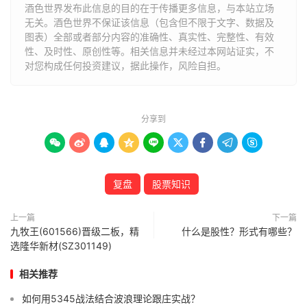
酒色世界发布此信息的目的在于传播更多信息，与本站立场
无关。酒色世界不保证该信息（包含但不限于文字、数据及
图表）全部或者部分内容的准确性、真实性、完整性、有效
性、及时性、原创性等。相关信息并未经过本网站证实，不
对您构成任何投资建议，据此操作，风险自担。
分享到









复盘
股票知识
上一篇
下一篇
九牧王(601566)晋级二板，精
什么是股性？形式有哪些？
选隆华新材(SZ301149)
相关推荐
如何用5345战法结合波浪理论跟庄实战？