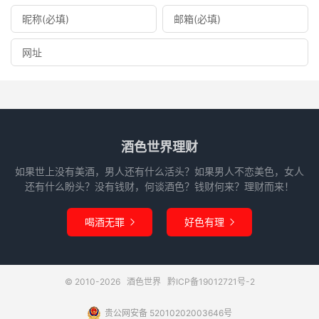
酒色世界理财
如果世上没有美酒，男人还有什么活头？如果男人不恋美色，女人
还有什么盼头？没有钱财，何谈酒色？钱财何来？理财而来！
喝酒无罪
好色有理


© 2010-2026
酒色世界
黔ICP备19012721号-2
贵公网安备 52010202003646号