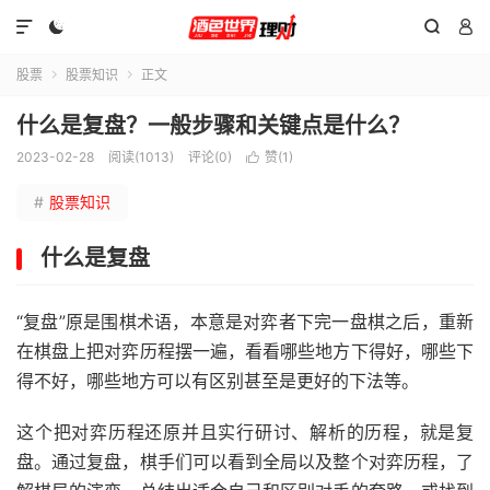




股票
股票知识
正文


什么是复盘？一般步骤和关键点是什么？
2023-02-28
阅读(1013)
评论(0)
赞(
1
)

#
股票知识
什么是复盘
“复盘”原是围棋术语，本意是对弈者下完一盘棋之后，重新
在棋盘上把对弈历程摆一遍，看看哪些地方下得好，哪些下
得不好，哪些地方可以有区别甚至是更好的下法等。
这个把对弈历程还原并且实行研讨、解析的历程，就是复
盘。通过复盘，棋手们可以看到全局以及整个对弈历程，了