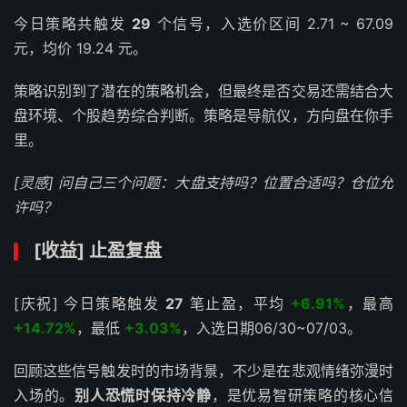
今日策略共触发
29
个信号，入选价区间 2.71 ~ 67.09
元，均价 19.24 元。
策略识别到了潜在的策略机会，但最终是否交易还需结合大
盘环境、个股趋势综合判断。策略是导航仪，方向盘在你手
里。
[灵感] 问自己三个问题：大盘支持吗？位置合适吗？仓位允
许吗？
[收益] 止盈复盘
[庆祝] 今日策略触发
27
笔止盈，平均
+6.91%
，最高
+14.72%
，最低
+3.03%
，入选日期06/30~07/03。
回顾这些信号触发时的市场背景，不少是在悲观情绪弥漫时
入场的。
别人恐慌时保持冷静
，是优易智研策略的核心信