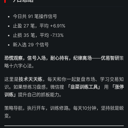
今日共 91 笔操作信号
止盈 27 笔，平均 +6.91%
止损 35 笔，平均 -7.13%
新入选 29 个信号
恐慌观察，信号入场，耐心持有，纪律离场
——
优易智研
策
略十六字心法。
这里是
技术天天练
，每天和你一起复盘市场、学习交易知
识。如果想练习盘感，微信搜
「韭菜训练工具」
用
「涨停
训练」
提升自己的抓板能力。
策略导航，执行开车，训练修路。每天10分钟，坚持就是蜕
变。