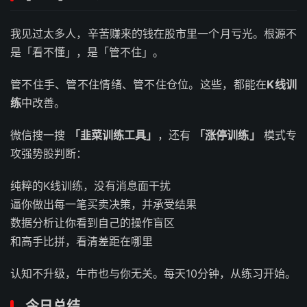
我见过太多人，辛苦赚来的钱在股市里一个月亏光。根源不
是「看不懂」，是「管不住」。
管不住手、管不住情绪、管不住仓位。这些，都能在
K线训
练
中改善。
微信搜一搜
「韭菜训练工具」
，还有
「涨停训练」
模式专
攻强势股判断：
纯粹的K线训练，没有消息面干扰
逼你做出每一笔买卖决策，并承受结果
数据分析让你看到自己的操作盲区
和高手比拼，看清差距在哪里
认知不升级，牛市也与你无关。每天10分钟，从练习开始。
今日总结