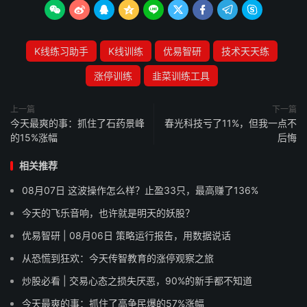









K线练习助手
K线训练
优易智研
技术天天练
涨停训练
韭菜训练工具
上一篇
下一篇
今天最爽的事：抓住了石药景峰
春光科技亏了11%，但我一点不
的15%涨幅
后悔
相关推荐
08月07日 这波操作怎么样？止盈33只，最高赚了136%
今天的飞乐音响，也许就是明天的妖股？
优易智研 | 08月06日 策略运行报告，用数据说话
从恐慌到狂欢：今天传智教育的涨停观察之旅
炒股必看 | 交易心态之损失厌恶，90%的新手都不知道
今天最爽的事：抓住了高争民爆的57%涨幅