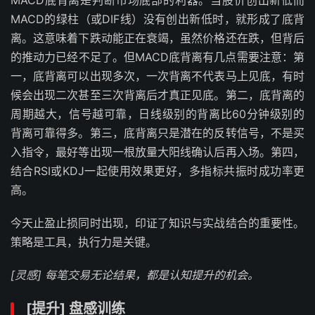
MACD底背离是判断市场底部的利器。当股价创出新低而
MACD的绿柱（或DIF线）没有创出新低时，就形成了底背
离。这意味着下跌动能正在衰竭，虽然价格还在跌，但背后
的推动力已经不足了。但MACD底背离有几点需要注意：第
一，底背离可以出现多次，一次背离不代表马上见底，有时
候会出现二次甚至三次背离后才真正见底。第二，底背离的
周期越大，信号越可靠，日线级别的背离比60分钟级别的
背离可靠得多。第三，底背离只是潜在的反转信号，不是买
入指令，最好等出现一根放量大阳线确认后再入场。第四，
结合RSI或KDJ一起使用效果更好，多指标共振时成功率更
高。
今天止盈止损同时出现，印证了知识与实战结合的重要性。
策略是工具，执行力是关键。
[灵感] 每笔交易无论结果，都是认知提升的机会。
[提升] 盘感训练