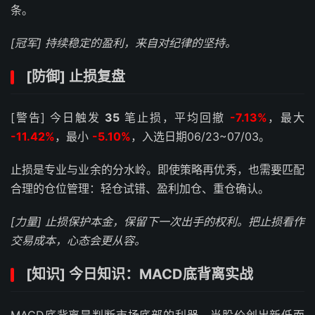
条。
[冠军] 持续稳定的盈利，来自对纪律的坚持。
[防御] 止损复盘
[警告] 今日触发
35
笔止损，平均回撤
-7.13%
，最大
-11.42%
，最小
-5.10%
，入选日期06/23~07/03。
止损是专业与业余的分水岭。即使策略再优秀，也需要匹配
合理的仓位管理：轻仓试错、盈利加仓、重仓确认。
[力量] 止损保护本金，保留下一次出手的权利。把止损看作
交易成本，心态会更从容。
[知识] 今日知识：MACD底背离实战