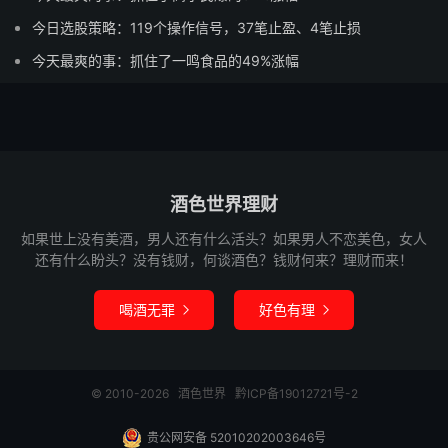
今日选股策略：119个操作信号，37笔止盈、4笔止损
今天最爽的事：抓住了一鸣食品的49%涨幅
酒色世界理财
如果世上没有美酒，男人还有什么活头？如果男人不恋美色，女人
还有什么盼头？没有钱财，何谈酒色？钱财何来？理财而来！
喝酒无罪
好色有理


© 2010-2026
酒色世界
黔ICP备19012721号-2
贵公网安备 52010202003646号