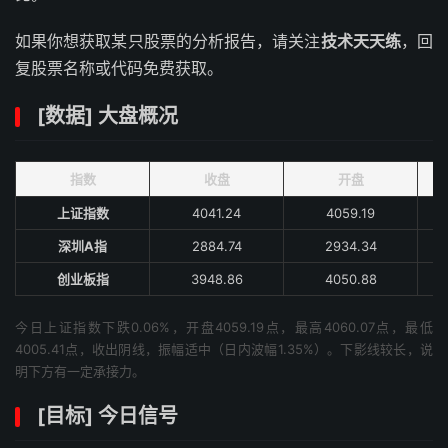
如果你想获取某只股票的分析报告，请关注
技术天天练
，回
复股票名称或代码免费获取。
[数据] 大盘概况
指数
收盘
开盘
上证指数
4041.24
4059.19
深圳A指
2884.74
2934.34
创业板指
3948.86
4050.88
今日上证指数下跌0.06%，开盘4059.19点，最高4060.07点，最低
4005.41点，收出阴线，振幅适中（日内波幅1.35%）。下影线较长，说
明下方有一定承接力。
[目标] 今日信号