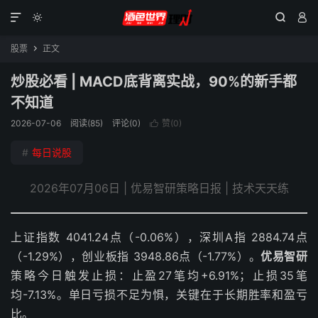




股票
正文

炒股必看 | MACD底背离实战，90%的新手都
不知道
2026-07-06
阅读(85)
评论(0)
赞(
0
)

#
每日说股
2026年07月06日 | 优易智研策略日报 | 技术天天练
上证指数 4041.24点（-0.06%），深圳A指 2884.74点
（-1.29%），创业板指 3948.86点（-1.77%）。
优易智研
策略今日触发止损：止盈27笔均+6.91%；止损35笔
均-7.13%。单日亏损不足为惧，关键在于长期胜率和盈亏
比。