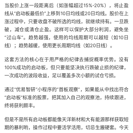
当股价上涨一段距离后（如涨幅超过15%-20%），将止盈
线从“启动板最低价”上移到10日均线或20日均线。股价在上
涨过程中，只要收盘不破所选的均线，就继续持有。一旦跌
破，减仓或清仓止盈。这样可以保护大部分利润，避免坐
“过山车”。趋势越强，使用的均线周期可以越短（如10日
线）；趋势越缓，使用更长周期均线（如20日线）。
这套方法的核心在于用严格的纪律去捕捉概率优势。没有
100%成功的启动板，但只要能坚决执行跌破止损的纪律，
一次成功的波段收益，足以覆盖多次小额的试仓亏损。
通过“优易智研”小程序的“首板观察”，如果能从中找出符合
“启动板”标准的股票，把其加入自己的观察池，持续跟进，
终将获利颇丰。
但是不是所有启动板都能像天洋新材和大有能源那样获取短
期的暴利哟，操作过程中要活学活用，切忌生搬硬套。今天