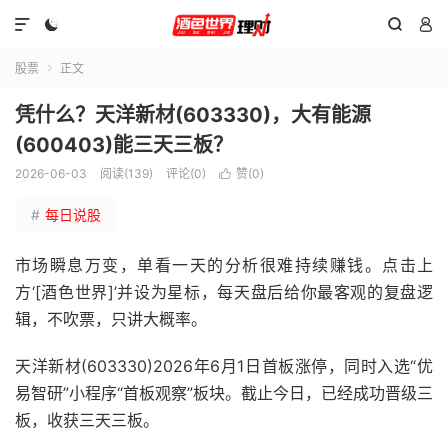




股票
正文

凭什么？天洋新材(603330)，大有能源
(600403)能三天三板？
2026-06-03
阅读(139)
评论(0)
赞(
0
)

#
每日说股
市场瞬息万变，单看一天的分析很难持续赚钱。点击上
方‘[酒色世界]’并设为星标，每天盘后给你最客观的复盘逻
辑，不吹票，只讲大概率。
天洋新材(603330)2026年6月1日首板涨停，同时入选“优
易智研”小程序“首板观察”板块。截止今日，已经成功晋级三
板，收获三天三板。