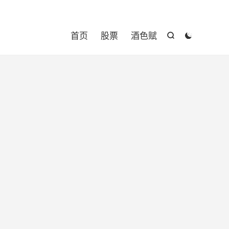

首页
股票
酒色赋

