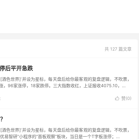
共 127 篇文章
涨停后平开急跌
[酒色世界]’并设为星标，每天盘后给你最客观的复盘逻辑，不吹票，
，96家涨停，18家跌停。三大指数收红，上证报收4075.10，...
论
赞(
0
)

高？
[酒色世界]’并设为星标，每天盘后给你最客观的复盘逻辑，不吹票，
在“优易智研”小程序的“首板观察”板块，当日是一个T字板涨停；...