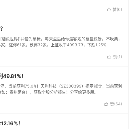
赞(
0
)

么？
[酒色世界]’并设为星标，每天盘后给你最客观的复盘逻辑，不吹票，
涨停61家，跌停32家。上证收于4093.73，下跌1.25%...
论
赞(
1
)

49.81%！
）涨停，当前获利75.0%！天利科技（SZ300399）提示减仓，当前获利
（如：贵州茅台），获取个股分析报告！分享给更多朋...
赞(
64
)

2.16%！