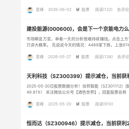
意峰
2026-06-02
股票
阅读(122)
去评论

建投能源(000600)，会是下一个京能电力
市场瞬息万变，单看一天的分析很难持续赚钱。点击上方‘
只讲大概率。 先说说今天的情况：4489家下跌，上涨974家，
意峰
2026-05-27
股票
阅读(138)
去评

天利科技（SZ300399）提示减仓，当前获利
2025-05-20日股票数据分析！信邦智能（SZ301112
49.81%！ 关注微信公众号【酒色世界】，回复股票名称
意峰
2025-05-20
股票
阅读(910)

恒而达（SZ300946）提示减仓，当前获利21