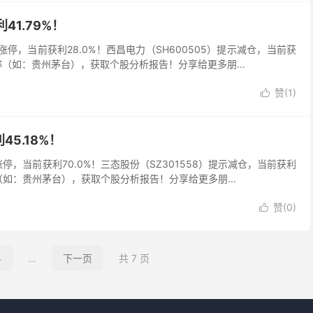
41.79%！
5）涨停，当前获利28.0%！西昌电力（SH600505）提示减仓，当前获
称（如：贵州茅台），获取个股分析报告！分享给更多朋...
赞(
1
)

5.18%！
）涨停，当前获利70.0%！三态股份（SZ301558）提示减仓，当前获利
（如：贵州茅台），获取个股分析报告！分享给更多朋...
赞(
0
)

4
...
下一页
共 7 页