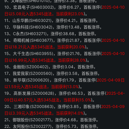
9、文峰股份(SH601010)，涨停价3.38，首板涨停。
10、宏昌电子(SH603002)，涨停价6.27，首板涨停(
2025-04-10
日以5.08元入选5345战法，当前获利23.0%
)。
11、山东华鹏(SH603021)，涨停价4.21，首板涨停。
12、华脉科技(SH603042)，涨停价13.48，首板涨停。
13、C永杰(SH603271)，涨停价38.68，首板涨停。
14、奇精机械(SH603677)，涨停价21.87，首板涨停(
2025-04-10
日以18.21元入选5345战法，当前获利20.0%
)。
15、大千生态(SH603955)，涨停价21.76，首板涨停(
2025-04-10
日以16.99元入选5345战法，当前获利28.0%
)。
16、金融街(SZ000402)，涨停价3.04，首板涨停。
17、我爱我家(SZ000560)，涨停价3.58，首板涨停。
18、新华联(SZ000620)，涨停价1.79，首板涨停(
2025-04-09日
以1.59元入选5345战法，当前获利13.0%
)。
19、高新发展(SZ000628)，涨停价46.53，首板涨停(
2025-04-
09日以40.57元入选5345战法，当前获利15.0%
)。
20、三湘印象(SZ000863)，涨停价3.85，首板涨停(
2025-04-09
日以3.39元入选5345战法，当前获利14.0%
)。
21、御银股份(SZ002177)，涨停价4.68，首板涨停。
22、友阿股份(SZ002277)，涨停价5.73，首板涨停。