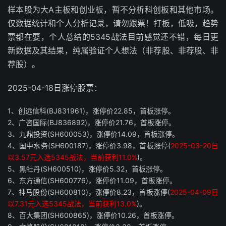
样本股为大A主板和创业板，暂不分析科创板和其他市场。
仅数据统计和个人分析记录，请勿跟票！打板，低吸，趋势
票都在耍，个人总结的5345战法目前感觉还不错，每日更
新数据及其结果，纯属验证个人想法（非荐股、非荐股、非
荐股）。
2025-04-18日涨停股票：
1、创远信科(BJ831961)，涨停价22.85，首板涨停。
2、广咨国际(BJ836892)，涨停价21.76，首板涨停。
3、九鼎投资(SH600053)，涨停价14.09，首板涨停。
4、国中水务(SH600187)，涨停价3.98，首板涨停(
2025-03-20日
以3.57元入选5345战法，当前获利11.0%
)。
5、黑牡丹(SH600510)，涨停价5.32，首板涨停。
6、东方通信(SH600776)，涨停价11.09，首板涨停。
7、神马股份(SH600810)，涨停价8.23，首板涨停(
2025-04-09日
以7.31元入选5345战法，当前获利13.0%
)。
8、百大集团(SH600865)，涨停价10.26，首板涨停。