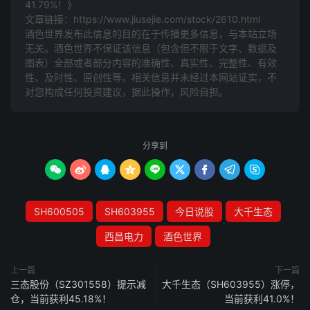
41.79%！》
文章链接：
https://www.jiusejie.com/stock/2610.html
酒色世界发布此信息的目的在于传播更多信息，与本站立场
无关。酒色世界不保证该信息（包含但不限于文字、数据及
图表）全部或者部分内容的准确性、真实性、完整性、有效
性、及时性、原创性等。相关信息并未经过本网站证实，不
对您构成任何投资建议，据此操作，风险自担。
分享到









SH600505
SH603955
今日说股
大千生态
西昌电力
酒色世界
上一篇
下一篇
三态股份（SZ301558）提示减
大千生态（SH603955）涨停，
仓，当前获利45.18%！
当前获利41.0%！