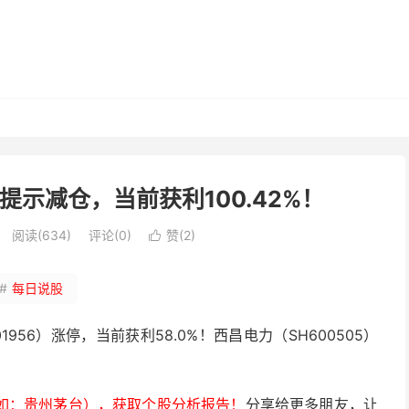
）提示减仓，当前获利100.42%！
阅读(634)
评论(0)
赞(
2
)

#
每日说股
01956）涨停，当前获利58.0%！西昌电力（SH600505）
如：贵州茅台），获取个股分析报告！
分享给更多朋友，让