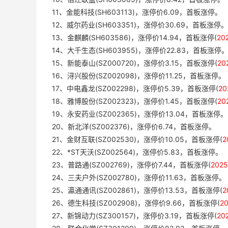
11、金能科技(SH603113)，涨停价6.09，首板涨停。
12、威尔药业(SH603351)，涨停价30.69，首板涨停。
13、金麒麟(SH603586)，涨停价14.94，首板涨停(
20
14、大千生态(SH603955)，涨停价22.83，首板涨停
15、新能泰山(SZ000720)，涨停价3.15，首板涨停(
20
16、浔兴股份(SZ002098)，涨停价11.25，首板涨停。
17、中电鑫龙(SZ002298)，涨停价5.39，首板涨停(
2
18、雅博股份(SZ002323)，涨停价1.45，首板涨停(
20
19、永安药业(SZ002365)，涨停价13.04，首板涨停。
20、新北洋(SZ002376)，涨停价6.74，首板涨停。
21、金财互联(SZ002530)，涨停价10.05，首板涨停(
2
22、*ST天沃(SZ002564)，涨停价5.83，首板涨停。
23、普路通(SZ002769)，涨停价7.44，首板涨停(
202
24、三夫户外(SZ002780)，涨停价11.63，首板涨停。
25、瀛通通讯(SZ002861)，涨停价13.53，首板涨停(
2
26、德生科技(SZ002908)，涨停价9.66，首板涨停(
2
27、新锦动力(SZ300157)，涨停价3.19，首板涨停(
20