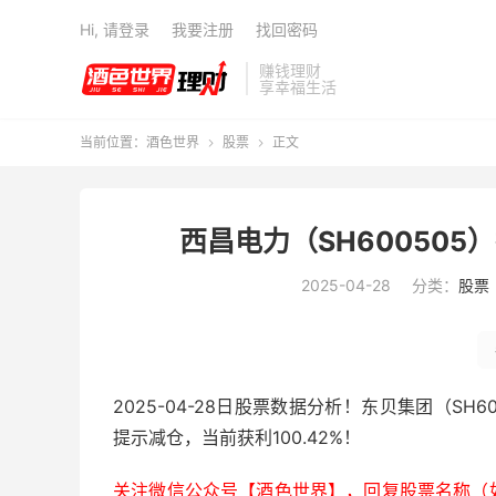
Hi, 请登录
我要注册
找回密码
赚钱理财
享幸福生活
当前位置：
酒色世界
股票
正文


西昌电力（SH600505
2025-04-28
分类：
股票
2025-04-28日股票数据分析！东贝集团（SH6
提示减仓，当前获利100.42%！
关注微信公众号【酒色世界】，回复股票名称（