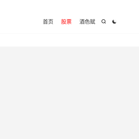

首页
股票
酒色赋

