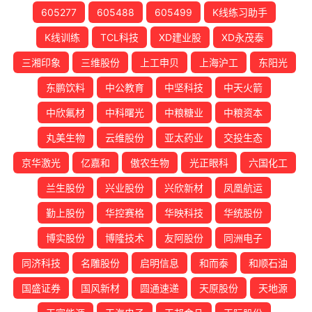
605277
605488
605499
K线练习助手
K线训练
TCL科技
XD建业股
XD永茂泰
三湘印象
三维股份
上工申贝
上海沪工
东阳光
东鹏饮料
中公教育
中坚科技
中天火箭
中欣氟材
中科曙光
中粮糖业
中粮资本
丸美生物
云维股份
亚太药业
交投生态
京华激光
亿嘉和
傲农生物
光正眼科
六国化工
兰生股份
兴业股份
兴欣新材
凤凰航运
勤上股份
华控赛格
华映科技
华统股份
博实股份
博隆技术
友阿股份
同洲电子
同济科技
名雕股份
启明信息
和而泰
和顺石油
国盛证券
国风新材
圆通速递
天原股份
天地源