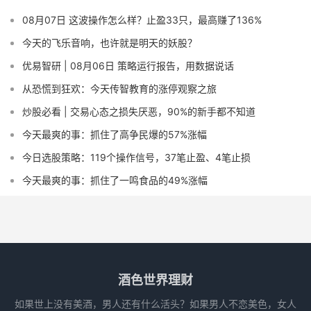
08月07日 这波操作怎么样？止盈33只，最高赚了136%
今天的飞乐音响，也许就是明天的妖股？
优易智研 | 08月06日 策略运行报告，用数据说话
从恐慌到狂欢：今天传智教育的涨停观察之旅
炒股必看 | 交易心态之损失厌恶，90%的新手都不知道
今天最爽的事：抓住了高争民爆的57%涨幅
今日选股策略：119个操作信号，37笔止盈、4笔止损
今天最爽的事：抓住了一鸣食品的49%涨幅
酒色世界理财
如果世上没有美酒，男人还有什么活头？如果男人不恋美色，女人