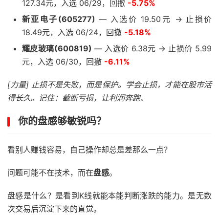
127.34元，入选 06/29，回撤
-5.75%
新亚电子(605277)
— 入选价 19.50元 → 止损价
18.49元，入选 06/24，回撤
-5.18%
耀皮玻璃(600819)
— 入选价 6.38元 → 止损价 5.99
元，入选 06/30，回撤
-6.11%
[力量] 止损不是失败，而是保护。学会止损，才能在股市活
得长久。记住：截断亏损，让利润奔跑。
你的盘感够敏锐吗？
看别人赚钱容易，自己操作却总是差那么一点？
问题可能不在技术，而在
盘感
。
盘感是什么？是看到K线就能本能判断涨跌的能力。是无数
次交易后沉淀下来的直觉。