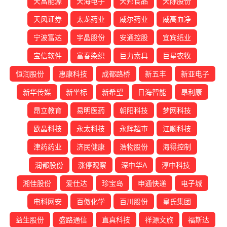
天富能源
天海电子
天邦食品
天际股份
天风证券
太龙药业
威尔药业
威高血净
宁波富达
宇晶股份
安通控股
宜宾纸业
宝信软件
富春染织
巨力索具
巨星农牧
恒润股份
惠康科技
成都路桥
新五丰
新亚电子
新华传媒
新坐标
新希望
日海智能
昂利康
昂立教育
易明医药
朝阳科技
梦网科技
欧晶科技
永太科技
永辉超市
江顺科技
津药药业
济民健康
浩物股份
海得控制
润都股份
涨停观察
深中华A
淳中科技
湘佳股份
爱仕达
珍宝岛
申通快递
电子城
电科网安
百傲化学
百川股份
皇氏集团
益生股份
盛路通信
直真科技
祥源文旅
福斯达