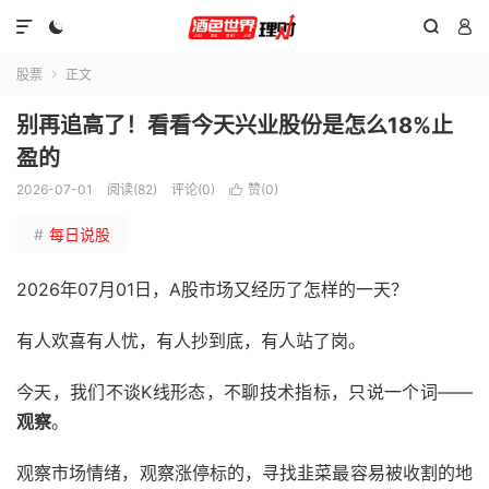




股票
正文

别再追高了！看看今天兴业股份是怎么18%止
盈的
2026-07-01
阅读(82)
评论(0)
赞(
0
)

#
每日说股
2026年07月01日，A股市场又经历了怎样的一天？
有人欢喜有人忧，有人抄到底，有人站了岗。
今天，我们不谈K线形态，不聊技术指标，只说一个词——
观察
。
观察市场情绪，观察涨停标的，寻找韭菜最容易被收割的地