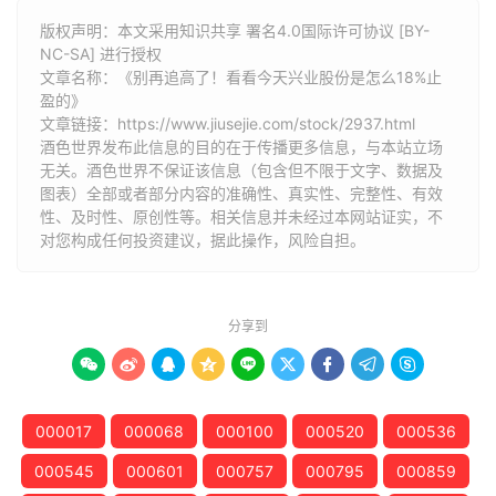
版权声明：本文采用知识共享 署名4.0国际许可协议 [BY-
NC-SA] 进行授权
文章名称：《别再追高了！看看今天兴业股份是怎么18%止
盈的》
文章链接：
https://www.jiusejie.com/stock/2937.html
酒色世界发布此信息的目的在于传播更多信息，与本站立场
无关。酒色世界不保证该信息（包含但不限于文字、数据及
图表）全部或者部分内容的准确性、真实性、完整性、有效
性、及时性、原创性等。相关信息并未经过本网站证实，不
对您构成任何投资建议，据此操作，风险自担。
分享到









000017
000068
000100
000520
000536
000545
000601
000757
000795
000859