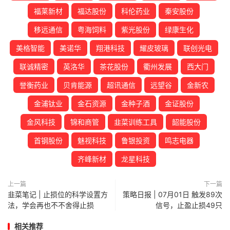
福莱新材
福达股份
科伦药业
秦安股份
移远通信
粤海饲料
紫光股份
绿康生化
美格智能
美诺华
翔港科技
耀皮玻璃
联创光电
联诚精密
英洛华
茶花股份
衢州发展
西大门
誉衡药业
贝肯能源
超讯通信
远望谷
金新农
金浦钛业
金石资源
金种子酒
金证股份
金风科技
锦和商管
韭菜训练工具
韶能股份
首钢股份
魅视科技
鲁银投资
鸣志电器
齐峰新材
龙星科技
上一篇
下一篇
韭菜笔记 | 止损位的科学设置方
策略日报 | 07月01日 触发89次
法，学会再也不不舍得止损
信号，止盈止损49只
相关推荐