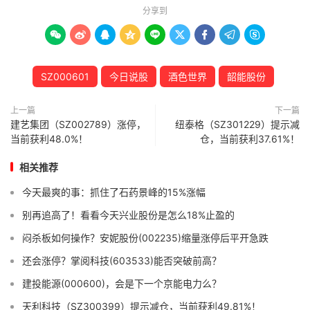
分享到









SZ000601
今日说股
酒色世界
韶能股份
上一篇
下一篇
建艺集团（SZ002789）涨停，
纽泰格（SZ301229）提示减
当前获利48.0%！
仓，当前获利37.61%！
相关推荐
今天最爽的事：抓住了石药景峰的15%涨幅
别再追高了！看看今天兴业股份是怎么18%止盈的
闷杀板如何操作？安妮股份(002235)缩量涨停后平开急跌
还会涨停？掌阅科技(603533)能否突破前高？
建投能源(000600)，会是下一个京能电力么？
天利科技（SZ300399）提示减仓，当前获利49.81%！