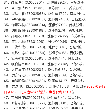
31、微光股份(SZ002801)，涨停价39.27，首板涨停。
32、今飞凯达(SZ002863)，涨停价5.57，首板涨停。
33、绿康生化(SZ002868)，涨停价17.22，首板涨停。
34、宇环数控(SZ002903)，涨停价24.53，首板涨停。
35、海默科技(SZ300084)，涨停价7.99，首板涨停。
36、纳川股份(SZ300198)，涨停价2.76，首板涨停。
37、邵阳液压(SZ301079)，涨停价24.22，首板涨停。
38、东利机械(SZ301298)，涨停价19.98，首板涨停。
39、青海华鼎(SH600243)，涨停价3.61，晋级2板。
40、东珠生态(SH603359)，涨停价6.53，晋级2板。
41、宝塔实业(SZ000595)，涨停价7.41，晋级2板。
42、联合精密(SZ001268)，涨停价26.32，晋级2板。
43、大连重工(SZ002204)，涨停价6.36，晋级2板。
44、远东传动(SZ002406)，涨停价9.89，晋级2板。
45、申科股份(SZ002633)，涨停价14.27，晋级2板。
46、共达电声(SZ002655)，涨停价15.53，晋级2板(
2025-02-12
日以13.89元入选5345战法，当前获利12.0%
)。
47、东易日盛(SZ002713)，涨停价6.41，晋级2板。
48、奇精机械(SH603677)，涨停价31.01，晋级3板。
49、雪龙集团(SH603949)，涨停价19.37，晋级3板。