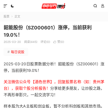




股票
正文

韶能股份（SZ000601）涨停，当前获利
19.0%！
2025-03-20
阅读(445)
评论(0)
赞(
0
)

#
每日说股
2025-03-20日股票数据分析！韶能股份（SZ000601）涨
停，当前获利19.0%！
关注微信公众号【酒色世界】，回复股票名称（如：贵州茅
台），获取个股分析报告！
分享给更多朋友，让炒股之路，
不再形单影只，一起交流学习！
样本股为大A主板和创业板，暂不分析科创板和其他市场。