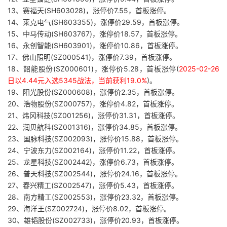
13、赛福天(SH603028)，涨停价7.55，首板涨停。
14、莱克电气(SH603355)，涨停价29.59，首板涨停。
15、中马传动(SH603767)，涨停价18.57，首板涨停。
16、永创智能(SH603901)，涨停价10.86，首板涨停。
17、佛山照明(SZ000541)，涨停价7.39，首板涨停。
18、韶能股份(SZ000601)，涨停价5.28，首板涨停(
2025-02-26
日以4.44元入选5345战法，当前获利19.0%
)。
19、阳光股份(SZ000608)，涨停价2.35，首板涨停。
20、浩物股份(SZ000757)，涨停价4.82，首板涨停。
21、炜冈科技(SZ001256)，涨停价31.31，首板涨停。
22、润贝航科(SZ001316)，涨停价34.85，首板涨停。
23、国脉科技(SZ002093)，涨停价15.88，首板涨停。
24、宁波东力(SZ002164)，涨停价11.22，首板涨停。
25、龙星科技(SZ002442)，涨停价6.73，首板涨停。
26、普天科技(SZ002544)，涨停价24.16，首板涨停。
27、春兴精工(SZ002547)，涨停价5.43，首板涨停。
28、南方精工(SZ002553)，涨停价23.32，首板涨停。
29、海洋王(SZ002724)，涨停价8.02，首板涨停。
30、雄韬股份(SZ002733)，涨停价20.93，首板涨停。