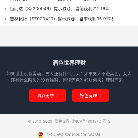
恒而达（SZ300946）提示减仓，当前获利212.16%！
吉林化纤（SZ000420）提示减仓，当前获利35.91%！
酒色世界理财
如果世上没有美酒，男人还有什么活头？如果男人不恋美色，女人
还有什么盼头？没有钱财，何谈酒色？钱财何来？理财而来！
喝酒无罪
好色有理


© 2010-2026
酒色世界
黔ICP备19012721号-2
贵公网安备 52010202003646号