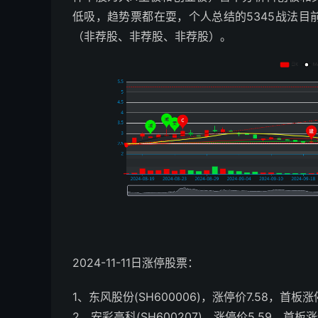
低吸，趋势票都在耍，个人总结的5345战法
（非荐股、非荐股、非荐股）。
2024-11-11日涨停股票：
1、东风股份(SH600006)，涨停价7.58，首板
2、安彩高科(SH600207)，涨停价5.59，首板