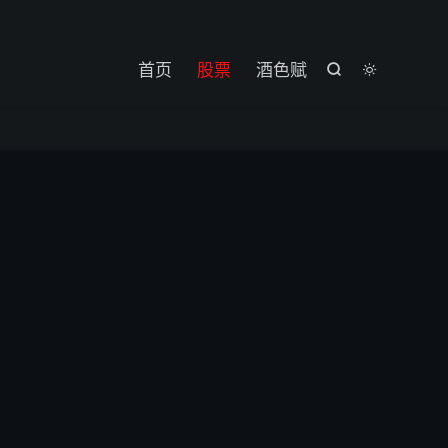

首页
股票
酒色赋

