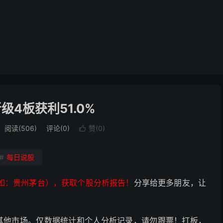
级4板获利51.0%
阅读(506)
评论(0)
赞(
0
)

#
每日说股
如：贵州茅台），获取个股分析报告！
分享给更多朋友，让
其他市场。仅数据统计和个人分析记录，请勿跟票！打板，