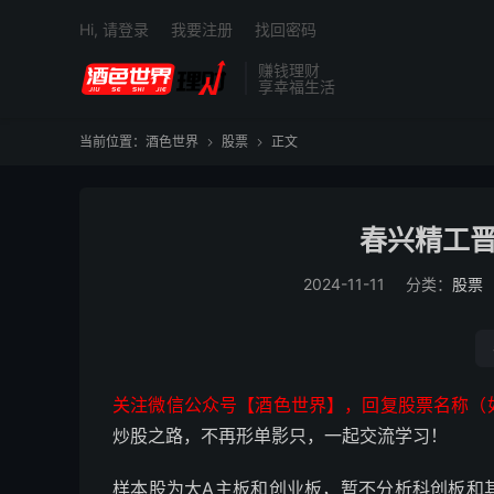
Hi, 请登录
我要注册
找回密码
赚钱理财
享幸福生活
当前位置：
酒色世界
股票
正文


春兴精工晋
2024-11-11
分类：
股票
关注微信公众号【酒色世界】，回复股票名称（
炒股之路，不再形单影只，一起交流学习！
样本股为大A主板和创业板，暂不分析科创板和