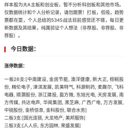
样本股为大A主板和创业板，暂不分析科创板和其他市场。
仅数据统计和个人分析记录，请勿跟票！打板，低吸，趋势
票都在耍，个人总结的5345战法目前感觉还不错，每日更
新数据及其结果，纯属验证个人想法（非荐股、非荐股、非
荐股）。
今日数据：
涨停数据：
一板26支:[中南建设, 金房节能, 澳洋健康, 新大正, 棕榈股
份, 精伦电子, 津滨发展, 凯美特气, 科源制药, 麦趣尔, 飞科
电器, 顺灏股份, 浙江建投, 盈方微, 东旭光电, 天房发展, 南
方传媒, 共达电声, 华闻集团, 黑芝麻, 广西广电, 万方发展,
中锐股份, 金桥信息, 金科股份, 联合水务]
二板3支:[国光连锁, 大龙地产, 美邦服饰]
三板3支:[人人乐, 东方园林, 荣盛发展]