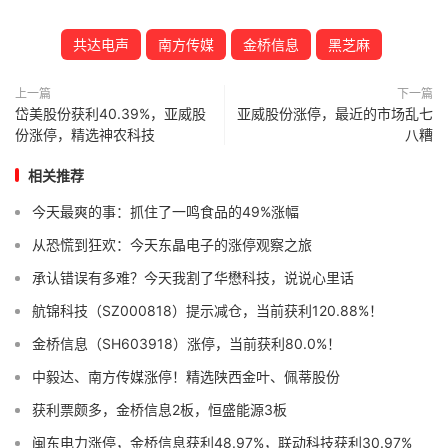
共达电声
南方传媒
金桥信息
黑芝麻
上一篇
下一篇
岱美股份获利40.39%，亚威股
亚威股份涨停，最近的市场乱七
份涨停，精选神农科技
八糟
相关推荐
今天最爽的事：抓住了一鸣食品的49%涨幅
从恐慌到狂欢：今天东晶电子的涨停观察之旅
承认错误有多难？今天我割了华懋科技，说说心里话
航锦科技（SZ000818）提示减仓，当前获利120.88%！
金桥信息（SH603918）涨停，当前获利80.0%！
中毅达、南方传媒涨停！精选陕西金叶、佩蒂股份
获利票颇多，金桥信息2板，恒盛能源3板
闽东电力涨停，金桥信息获利48.97%，联动科技获利30.97%