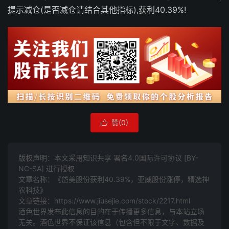
提示减仓(是否减仓请结合其他指标),获利40.39%!
赞(
0
)

版权声明：本文采用知识共享 署名4.0国际许可协议 [BY-
NC-SA] 进行授权
文章名称：《岱美股份获利40.39%，亚威股份涨停，精选神
农科技》
文章链接：
https://www.jiusejie.com/stock/2217.html
酒色世界发布此信息的目的在于传播更多信息，与本站立场
无关。酒色世界不保证该信息（包含但不限于文字、数据及