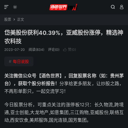




股票
正文

岱美股份获利40.39%，亚威股份涨停，精选神
农科技
2023-07-20
阅读(834)
评论(0)
赞(
0
)

#
每日说股
关注微信公众号【酒色世界】，回复股票名称（如：贵州茅
台），获取个股分析报告！
分享给更多朋友，让炒股之路，
不再形单影只，一起交流学习！
今日股票分析，可重点关注的涨停板12只：长久物流,跨境
通,亚士创能,大龙地产,如意集团,三江购物,亚威股份,联络互
动,西安饮食,美邦服饰,国光连锁,国芳集团。