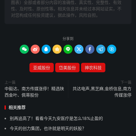
图表）全部或者部分内容的准确性、真实性、完整性、有效
性、及时性、原创性等。相关信息并未经过本网站证实，不
对您构成任何投资建议，据此操作，风险自担。
分享到









亚威股份
岱美股份
神农科技
上一篇
下一篇
中毅达、南方传媒涨停！精选陕
共达电声,黑芝麻,金桥信息,南方
西金叶、佩蒂股份
传媒涨停
相关推荐
别再追高了！看看今天九安医疗是怎么18%止盈的
今天的创力集团，也许就是明天的妖股？