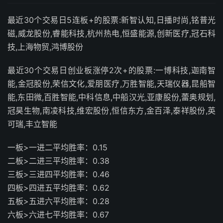
最近30个交易日5连板+的股票:新智认知,日播时尚,铭普光
磁,威龙股份,睿能科技,杭州热电,恒盛能源,创新医疗,冠石科
技,上海物贸,鸿博股份
最近30个交易日创业板涨停2次+的股票:一博科技,迦南智
能,金冠股份,荣信文化,爱朋医疗,万胜智能,天瑞仪器,昆船智
能,东田微,百胜智能,中科信息,中船汉光,亚康股份,蕾奥规划,
冠昊生物,南凌科技,维宏股份,恒信东方,金百泽,泰祥股份,英
可瑞,丰立智能
一板>一进二平均胜率：0.15
二板>二进三平均胜率：0.38
三板>三进四平均胜率：0.46
四板>四进五平均胜率：0.62
五板>五进六平均胜率：0.28
六板>六进七平均胜率：0.67