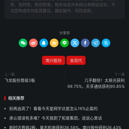
性、及时性、原创性等。相关信息并未经过本网站证实，不
对您构成任何投资建议，据此操作，风险自担。
分享到









南兴股份
金现代
上一篇
下一篇
飞龙股份晋级3板
几乎翻倍！太辰光获利
99.75%，天孚通信获利90.85%
相关推荐
别再追高了！看看今天星网宇达是怎么16%止盈的
承认错误有多难？今天我割了拓普集团，说说心里话
新时达晋级2板，昊志机电获利36.58%，南兴股份获利26.43%