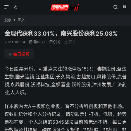




股票
正文

金现代获利33.01%，南兴股份获利25.08%
2023-06-14
阅读(832)
评论(0)
赞(
1
)

#
每日说股
今日股票分析，可重点关注的涨停板15只：浩物股份,圣达
生物,国光连锁,江盐集团,长久物流,古越龙山,风神股份,康普
顿,永鼎股份,沃顿科技,金枫酒业,跃岭股份,漳州发展,广济药
业,人人乐。
样本股为大A主板和创业板，暂不分析科创板和其他市场。
仅数据统计和个人分析记录，请勿跟票！打板，低吸，趋势
票都在耍，个人总结的5345战法目前感觉还不错，每日更
新数据及其结果，纯属验证个人想法（非荐股、非荐股、非