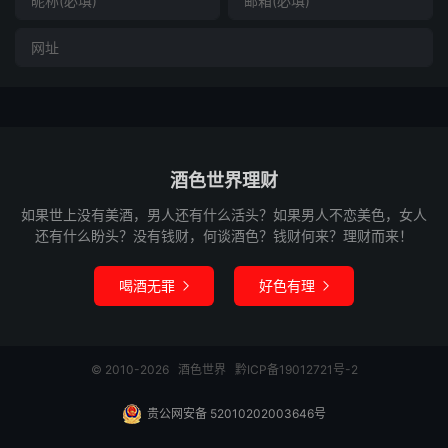
酒色世界理财
如果世上没有美酒，男人还有什么活头？如果男人不恋美色，女人
还有什么盼头？没有钱财，何谈酒色？钱财何来？理财而来！
喝酒无罪
好色有理


© 2010-2026
酒色世界
黔ICP备19012721号-2
贵公网安备 52010202003646号