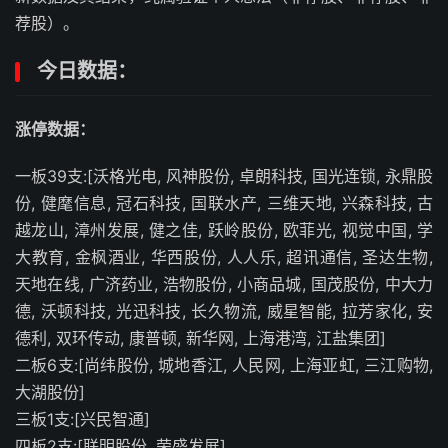
荐股）。
今日数据：
涨停数据：
一板39支:[沃格光电, 风神股份, 卓朗科技, 国光连锁, 永鼎股
份, 健麾信息, 冠石科技, 国联水产, 三维天地, 兴森科技, 古
越龙山, 漳州发展, 健之佳, 跃岭股份, 欧菲光, 视觉中国, 学
大教育, 金枫酒业, 华西股份, 人人乐, 超讯通信, 圣达生物,
天地在线, 广济药业, 浩物股份, 小商品城, 国茂股份, 中大力
德, 沃顿科技, 光迅科技, 长久物流, 威星智能, 拉芳家化, 安
德利, 双环传动, 康普顿, 新华网, 上海港湾, 江盐集团]
二板6支:[尚纬股份, 城地香江, 人民网, 上海亚虹, 三江购物,
大湖股份]
三板1支:[兴民智通]
四板2支:[联明股份, 荣盛发展]