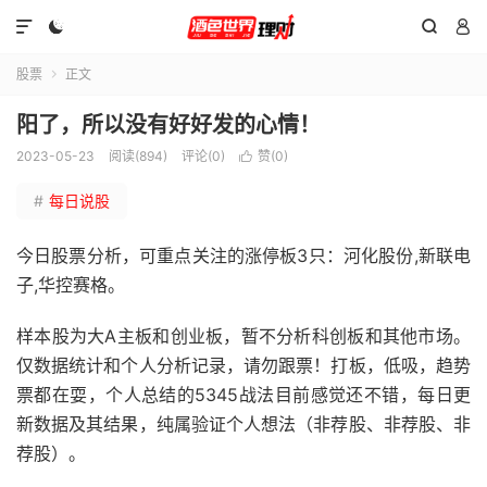




股票
正文

阳了，所以没有好好发的心情！
2023-05-23
阅读(894)
评论(0)
赞(
0
)

#
每日说股
今日股票分析，可重点关注的涨停板3只：河化股份,新联电
子,华控赛格。
样本股为大A主板和创业板，暂不分析科创板和其他市场。
仅数据统计和个人分析记录，请勿跟票！打板，低吸，趋势
票都在耍，个人总结的5345战法目前感觉还不错，每日更
新数据及其结果，纯属验证个人想法（非荐股、非荐股、非
荐股）。