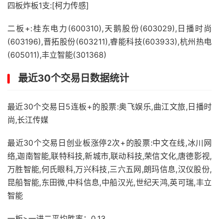
四板炸板1支:[柯力传感]
二板+:桂东电力(600310),天鹅股份(603029),日播时尚
(603196),晋拓股份(603211),睿能科技(603933),杭州热电
(605011),丰立智能(301368)
最近30个交易日数据统计
最近30个交易日5连板+的股票:奥飞娱乐,曲江文旅,日播时
尚,长江传媒
最近30个交易日创业板涨停2次+的股票:中文在线,冰川网
络,迦南智能,联特科技,新城市,联动科技,荣信文化,唐德影视,
万胜智能,何氏眼科,万兴科技,三六五网,朗玛信息,汉仪股份,
昆船智能,东田微,中科信息,中船汉光,世纪天鸿,英可瑞,丰立
智能
一板>一进二平均胜率：0.13