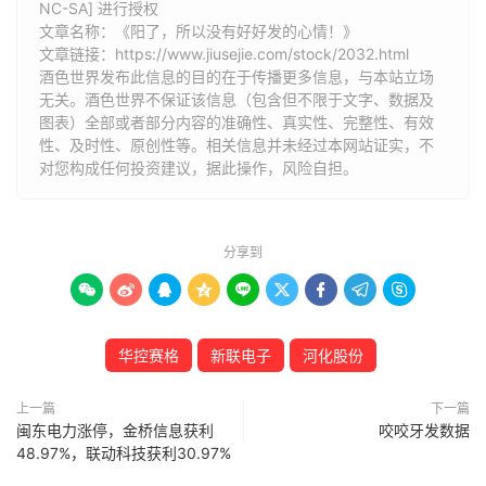
NC-SA] 进行授权
文章名称：《阳了，所以没有好好发的心情！》
文章链接：
https://www.jiusejie.com/stock/2032.html
酒色世界发布此信息的目的在于传播更多信息，与本站立场
无关。酒色世界不保证该信息（包含但不限于文字、数据及
图表）全部或者部分内容的准确性、真实性、完整性、有效
性、及时性、原创性等。相关信息并未经过本网站证实，不
对您构成任何投资建议，据此操作，风险自担。
分享到









华控赛格
新联电子
河化股份
上一篇
下一篇
闽东电力涨停，金桥信息获利
咬咬牙发数据
48.97%，联动科技获利30.97%