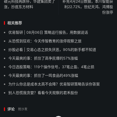
碳元科技两跌停，华建集团卖了
补充4月24日数据，本川智能获
涨，抄底东方材料
利22.72%，世纪天鸿、鸿博股
份涨停
相关推荐
优易智研 | 08月06日 策略运行报告，用数据说话
从恐慌到狂欢：今天传智教育的涨停观察之旅
炒股必看 | 交易心态之损失厌恶，90%的新手都不知道
今天最爽的事：抓住了高争民爆的57%涨幅
今日选股策略：119个操作信号，37笔止盈、4笔止损
今天最爽的事：抓住了一鸣食品的49%涨幅
为什么你总是成本太高不会降？优易智研策略告诉你答案
别人恐慌我贪婪？看看今天观察的君禾股份
评论
抢沙发