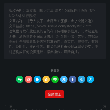
版权声明：本文采用知识共享 署名4.0国际许可协议 [BY-
NC-SA] 进行授权
文章名称：《亏大发了，金鹰重工涨停，金字火腿入选》
文章链接：
https://www.jiusejie.com/stock/1952.html
酒色世界发布此信息的目的在于传播更多信息，与本站立场
无关。酒色世界不保证该信息（包含但不限于文字、数据及
图表）全部或者部分内容的准确性、真实性、完整性、有效
性、及时性、原创性等。相关信息并未经过本网站证实，不
对您构成任何投资建议，据此操作，风险自担。
分享到









金鹰重工
上一篇
下一篇