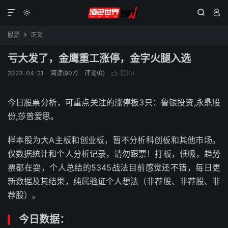




股票
正文

亏大发了，金鹰重工涨停，金字火腿入选
2023-04-21
阅读(907)
评论(0)
赞(
0
)

今日股票分析，可重点关注的涨停板3只：鲁银投资,永鼎股
份,莎普爱思。
样本股为大A主板和创业板，暂不分析科创板和其他市场。
仅数据统计和个人分析记录，请勿跟票！打板，低吸，趋势
票都在耍，个人总结的5345战法目前感觉还不错，每日更
新数据及其结果，纯属验证个人想法（非荐股、非荐股、非
荐股）。
今日数据：