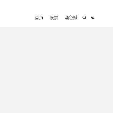

首页
股票
酒色赋

