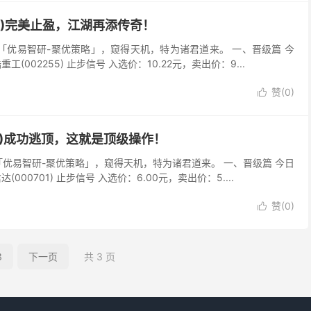
297)完美止盈，江湖再添传奇！
吾以「优易智研-聚优策略」，窥得天机，特为诸君道来。 一、晋级篇 今
02255) 止步信号 入选价：10.22元，卖出价：9...
赞(
0
)

297)成功逃顶，这就是顶级操作！
以「优易智研-聚优策略」，窥得天机，特为诸君道来。 一、晋级篇 今日
0701) 止步信号 入选价：6.00元，卖出价：5....
赞(
0
)

3
下一页
共 3 页