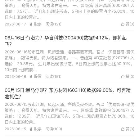
策略」，窥得天机，特为诸君道来。 一、晋级篇 苏州高新(600736) 入
选价：7.57元。 近几年出现该形态，5日内上涨的股票占比75.00%，10
日内上涨的股票占...
2026-06-17
股票
阅读(121)
赞(
0
)


06月16日:有潜力？华自科技(300490)数据94.12%，即将起
飞？
2026-06-16股市江湖，风起云涌，各路英豪齐聚。吾以「优易智研-聚优
策略」，窥得天机，特为诸君道来。 一、晋级篇 XD艾融软(920799) 入
选价：29.88元。 近几年出现该形态，5日内上涨的股票占比90.91%，
10日内上涨的股...
2026-06-16
股票
阅读(151)
赞(
0
)


06月15日:黑马浮现？东方材料(603110)数据99.00%，可否精
准抓住？
2026-06-15股市江湖，风起云涌，各路英豪齐聚。吾以「优易智研-聚优
策略」，窥得天机，特为诸君道来。 一、晋级篇 富祥股份(300497) 入
选价：17.39元。 近几年出现该形态，5日内上涨的股票占比70.00%，10
日内上涨的股票...
2026-06-15
股票
阅读(109)
赞(
0
)

