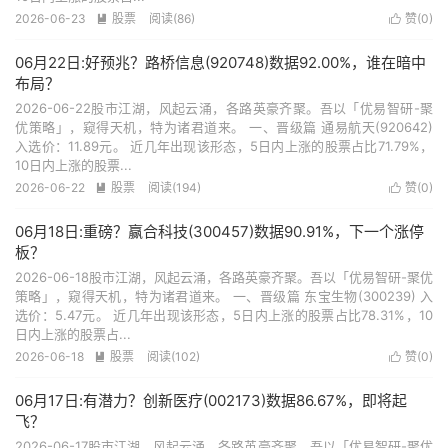
2026-06-23
股票
阅读(86)
赞(
0
)


06月22日:好预兆？路桥信息(920748)数据92.00%，谁在暗中
布局？
2026-06-22股市江湖，风起云涌，各路英豪齐聚。吾以「优易智研-聚
优策略」，窥得天机，特为诸君道来。 一、晋级篇 通易航天(920642)
入选价：11.89元。 近几年出现该形态，5日内上涨的股票占比71.79%，
10日内上涨的股票...
2026-06-22
股票
阅读(194)
赞(
0
)


06月18日:重磅？赢合科技(300457)数据90.91%，下一个涨停
板？
2026-06-18股市江湖，风起云涌，各路英豪齐聚。吾以「优易智研-聚优
策略」，窥得天机，特为诸君道来。 一、晋级篇 东宝生物(300239) 入
选价：5.47元。 近几年出现该形态，5日内上涨的股票占比78.31%，10
日内上涨的股票占...
2026-06-18
股票
阅读(102)
赞(
0
)


06月17日:有潜力？创新医疗(002173)数据86.67%，即将起
飞？
2026-06-17股市江湖，风起云涌，各路英豪齐聚。吾以「优易智研-聚优