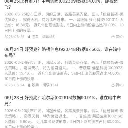
06月25日:有潜力？中利集团(002309)数据94.00%，即将起
飞？
2026-06-25股市江湖，风起云涌，各路英豪齐聚。吾以「优易智研-聚
优策略」，窥得天机，特为诸君道来。 一、晋级篇 多利科技(001311) 入
选价：16.60元。 近几年出现该形态，5日内上涨的股票占比70.00%，10
日内上涨的股票...
2026-06-25
股票
阅读(85)
赞(
0
)


06月24日:好预兆？路桥信息(920748)数据87.50%，谁在暗中
布局？
2026-06-24股市江湖，风起云涌，各路英豪齐聚。吾以「优易智研-聚
优策略」，窥得天机，特为诸君道来。 一、晋级篇 佛塑科技(000973)
入选价：15.46元。 近几年出现该形态，5日内上涨的股票占比74.00%，
10日内上涨的股票...
2026-06-24
股票
阅读(134)
赞(
0
)


06月23日:好预兆？哈尔斯(002615)数据90.91%，谁在暗中布
局？
2026-06-23股市江湖，风起云涌，各路英豪齐聚。吾以「优易智研-聚
优策略」，窥得天机，特为诸君道来。 一、晋级篇 莱茵生物(002166)
入选价：6.80元。 近几年出现该形态，5日内上涨的股票占比80.00%，
10日内上涨的股票占...