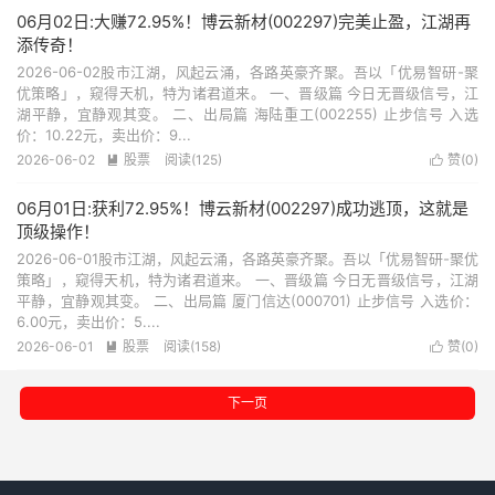
06月02日:大赚72.95%！博云新材(002297)完美止盈，江湖再
添传奇！
2026-06-02股市江湖，风起云涌，各路英豪齐聚。吾以「优易智研-聚
优策略」，窥得天机，特为诸君道来。 一、晋级篇 今日无晋级信号，江
湖平静，宜静观其变。 二、出局篇 海陆重工(002255) 止步信号 入选
价：10.22元，卖出价：9...
2026-06-02
股票
阅读(125)
赞(
0
)


06月01日:获利72.95%！博云新材(002297)成功逃顶，这就是
顶级操作！
2026-06-01股市江湖，风起云涌，各路英豪齐聚。吾以「优易智研-聚优
策略」，窥得天机，特为诸君道来。 一、晋级篇 今日无晋级信号，江湖
平静，宜静观其变。 二、出局篇 厦门信达(000701) 止步信号 入选价：
6.00元，卖出价：5....
2026-06-01
股票
阅读(158)
赞(
0
)


下一页