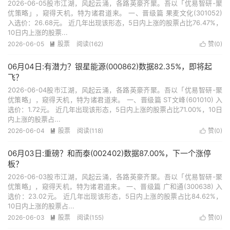
2026-06-05股市江湖，风起云涌，各路英豪齐聚。吾以「优易智研-聚
优策略」，窥得天机，特为诸君道来。 一、晋级篇 果麦文化(301052)
入选价：26.68元。 近几年出现该形态，5日内上涨的股票占比76.47%，
10日内上涨的股票...
2026-06-05
股票
阅读(162)
赞(
0
)


06月04日:有潜力？银星能源(000862)数据82.35%，即将起
飞？
2026-06-04股市江湖，风起云涌，各路英豪齐聚。吾以「优易智研-聚
优策略」，窥得天机，特为诸君道来。 一、晋级篇 ST文峰(601010) 入
选价：1.72元。 近几年出现该形态，5日内上涨的股票占比71.00%，10日
内上涨的股票占...
2026-06-04
股票
阅读(118)
赞(
0
)


06月03日:重磅？和而泰(002402)数据87.00%，下一个涨停
板？
2026-06-03股市江湖，风起云涌，各路英豪齐聚。吾以「优易智研-聚
优策略」，窥得天机，特为诸君道来。 一、晋级篇 广和通(300638) 入
选价：23.02元。 近几年出现该形态，5日内上涨的股票占比84.62%，
10日内上涨的股票占...
2026-06-03
股票
阅读(155)
赞(
0
)

