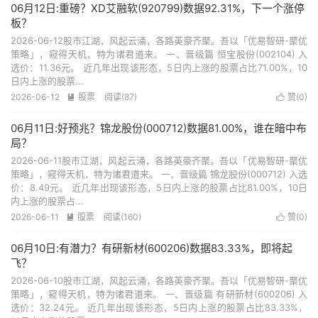
06月12日:重磅？XD艾融软(920799)数据92.31%，下一个涨停
板？
2026-06-12股市江湖，风起云涌，各路英豪齐聚。吾以「优易智研-聚优
策略」，窥得天机，特为诸君道来。 一、晋级篇 恒宝股份(002104) 入
选价：11.36元。 近几年出现该形态，5日内上涨的股票占比71.00%，10
日内上涨的股票...
2026-06-12
股票
阅读(87)
赞(
0
)


06月11日:好预兆？锦龙股份(000712)数据81.00%，谁在暗中布
局？
2026-06-11股市江湖，风起云涌，各路英豪齐聚。吾以「优易智研-聚优
策略」，窥得天机，特为诸君道来。 一、晋级篇 锦龙股份(000712) 入选
价：8.49元。 近几年出现该形态，5日内上涨的股票占比81.00%，10日
内上涨的股票占...
2026-06-11
股票
阅读(160)
赞(
0
)


06月10日:有潜力？有研新材(600206)数据83.33%，即将起
飞？
2026-06-10股市江湖，风起云涌，各路英豪齐聚。吾以「优易智研-聚优
策略」，窥得天机，特为诸君道来。 一、晋级篇 有研新材(600206) 入
选价：32.24元。 近几年出现该形态，5日内上涨的股票占比83.33%，