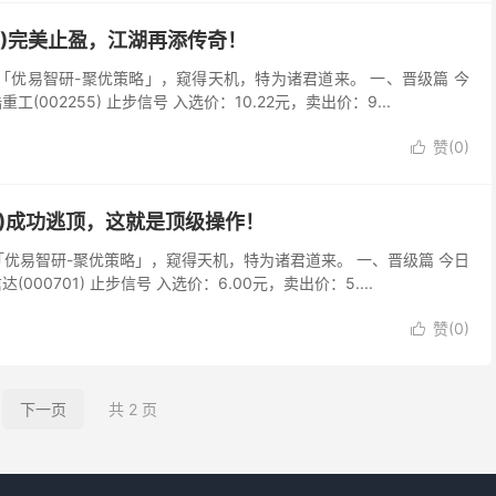
297)完美止盈，江湖再添传奇！
吾以「优易智研-聚优策略」，窥得天机，特为诸君道来。 一、晋级篇 今
02255) 止步信号 入选价：10.22元，卖出价：9...
赞(
0
)

297)成功逃顶，这就是顶级操作！
以「优易智研-聚优策略」，窥得天机，特为诸君道来。 一、晋级篇 今日
0701) 止步信号 入选价：6.00元，卖出价：5....
赞(
0
)

下一页
共 2 页