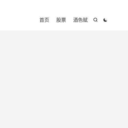

首页
股票
酒色赋

