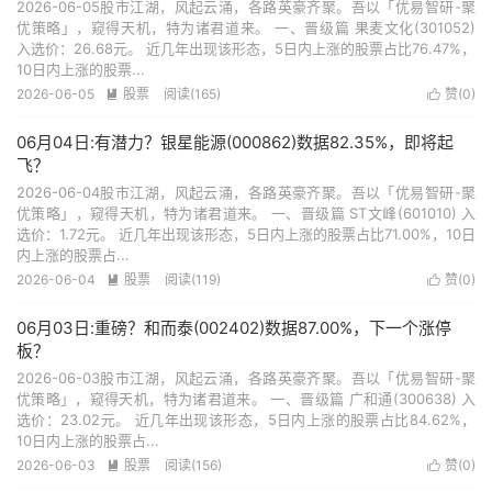
2026-06-05股市江湖，风起云涌，各路英豪齐聚。吾以「优易智研-聚
优策略」，窥得天机，特为诸君道来。 一、晋级篇 果麦文化(301052)
入选价：26.68元。 近几年出现该形态，5日内上涨的股票占比76.47%，
10日内上涨的股票...
2026-06-05
股票
阅读(165)
赞(
0
)


06月04日:有潜力？银星能源(000862)数据82.35%，即将起
飞？
2026-06-04股市江湖，风起云涌，各路英豪齐聚。吾以「优易智研-聚
优策略」，窥得天机，特为诸君道来。 一、晋级篇 ST文峰(601010) 入
选价：1.72元。 近几年出现该形态，5日内上涨的股票占比71.00%，10日
内上涨的股票占...
2026-06-04
股票
阅读(119)
赞(
0
)


06月03日:重磅？和而泰(002402)数据87.00%，下一个涨停
板？
2026-06-03股市江湖，风起云涌，各路英豪齐聚。吾以「优易智研-聚
优策略」，窥得天机，特为诸君道来。 一、晋级篇 广和通(300638) 入
选价：23.02元。 近几年出现该形态，5日内上涨的股票占比84.62%，
10日内上涨的股票占...
2026-06-03
股票
阅读(156)
赞(
0
)

