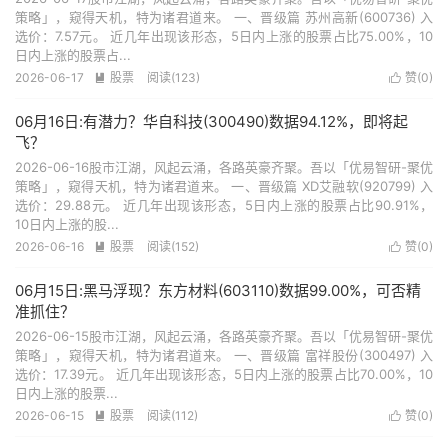
策略」，窥得天机，特为诸君道来。 一、晋级篇 苏州高新(600736) 入
选价：7.57元。 近几年出现该形态，5日内上涨的股票占比75.00%，10
日内上涨的股票占...
2026-06-17
股票
阅读(123)
赞(
0
)


06月16日:有潜力？华自科技(300490)数据94.12%，即将起
飞？
2026-06-16股市江湖，风起云涌，各路英豪齐聚。吾以「优易智研-聚优
策略」，窥得天机，特为诸君道来。 一、晋级篇 XD艾融软(920799) 入
选价：29.88元。 近几年出现该形态，5日内上涨的股票占比90.91%，
10日内上涨的股...
2026-06-16
股票
阅读(152)
赞(
0
)


06月15日:黑马浮现？东方材料(603110)数据99.00%，可否精
准抓住？
2026-06-15股市江湖，风起云涌，各路英豪齐聚。吾以「优易智研-聚优
策略」，窥得天机，特为诸君道来。 一、晋级篇 富祥股份(300497) 入
选价：17.39元。 近几年出现该形态，5日内上涨的股票占比70.00%，10
日内上涨的股票...
2026-06-15
股票
阅读(112)
赞(
0
)

