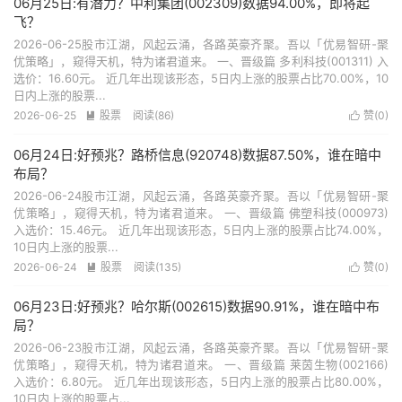
06月25日:有潜力？中利集团(002309)数据94.00%，即将起
飞？
2026-06-25股市江湖，风起云涌，各路英豪齐聚。吾以「优易智研-聚
优策略」，窥得天机，特为诸君道来。 一、晋级篇 多利科技(001311) 入
选价：16.60元。 近几年出现该形态，5日内上涨的股票占比70.00%，10
日内上涨的股票...
2026-06-25
股票
阅读(86)
赞(
0
)


06月24日:好预兆？路桥信息(920748)数据87.50%，谁在暗中
布局？
2026-06-24股市江湖，风起云涌，各路英豪齐聚。吾以「优易智研-聚
优策略」，窥得天机，特为诸君道来。 一、晋级篇 佛塑科技(000973)
入选价：15.46元。 近几年出现该形态，5日内上涨的股票占比74.00%，
10日内上涨的股票...
2026-06-24
股票
阅读(135)
赞(
0
)


06月23日:好预兆？哈尔斯(002615)数据90.91%，谁在暗中布
局？
2026-06-23股市江湖，风起云涌，各路英豪齐聚。吾以「优易智研-聚
优策略」，窥得天机，特为诸君道来。 一、晋级篇 莱茵生物(002166)
入选价：6.80元。 近几年出现该形态，5日内上涨的股票占比80.00%，
10日内上涨的股票占...