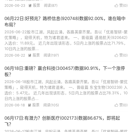
2026-06-23
股票
阅读(87)
赞(
0
)


06月22日:好预兆？路桥信息(920748)数据92.00%，谁在暗中
布局？
2026-06-22股市江湖，风起云涌，各路英豪齐聚。吾以「优易智研-聚
优策略」，窥得天机，特为诸君道来。 一、晋级篇 通易航天(920642)
入选价：11.89元。 近几年出现该形态，5日内上涨的股票占比71.79%，
10日内上涨的股票...
2026-06-22
股票
阅读(197)
赞(
0
)


06月18日:重磅？赢合科技(300457)数据90.91%，下一个涨停
板？
2026-06-18股市江湖，风起云涌，各路英豪齐聚。吾以「优易智研-聚优
策略」，窥得天机，特为诸君道来。 一、晋级篇 东宝生物(300239) 入
选价：5.47元。 近几年出现该形态，5日内上涨的股票占比78.31%，10
日内上涨的股票占...
2026-06-18
股票
阅读(105)
赞(
0
)


06月17日:有潜力？创新医疗(002173)数据86.67%，即将起
飞？
2026-06-17股市江湖，风起云涌，各路英豪齐聚。吾以「优易智研-聚优