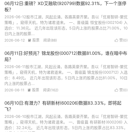
06月12日:重磅？XD艾融软(920799)数据92.31%，下一个涨停
板？
2026-06-12股市江湖，风起云涌，各路英豪齐聚。吾以「优易智研-聚优
策略」，窥得天机，特为诸君道来。 一、晋级篇 恒宝股份(002104) 入
选价：11.36元。 近几年出现该形态，5日内上涨的股票占比71.00%，10
日内上涨的股票...
2026-06-12
股票
阅读(88)
赞(
0
)


06月11日:好预兆？锦龙股份(000712)数据81.00%，谁在暗中布
局？
2026-06-11股市江湖，风起云涌，各路英豪齐聚。吾以「优易智研-聚优
策略」，窥得天机，特为诸君道来。 一、晋级篇 锦龙股份(000712) 入选
价：8.49元。 近几年出现该形态，5日内上涨的股票占比81.00%，10日
内上涨的股票占...
2026-06-11
股票
阅读(162)
赞(
0
)


06月10日:有潜力？有研新材(600206)数据83.33%，即将起
飞？
2026-06-10股市江湖，风起云涌，各路英豪齐聚。吾以「优易智研-聚优
策略」，窥得天机，特为诸君道来。 一、晋级篇 有研新材(600206) 入
选价：32.24元。 近几年出现该形态，5日内上涨的股票占比83.33%，