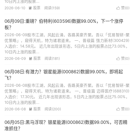
10日内上涨的股票...
2026-06-10
股票
阅读(159)
赞(
0
)


06月09日:重磅？伯特利(603596)数据99.00%，下一个涨停
板？
2026-06-09股市江湖，风起云涌，各路英豪齐聚。吾以「优易智研-聚
优策略」，窥得天机，特为诸君道来。 一、晋级篇 强力新材(300429)
入选价：14.58元。 近几年出现该形态，5日内上涨的股票占比73.00%，
10日内上涨的股票...
2026-06-09
股票
阅读(181)
赞(
0
)


06月08日:有潜力？银星能源(000862)数据99.00%，即将起
飞？
2026-06-08股市江湖，风起云涌，各路英豪齐聚。吾以「优易智研-聚
优策略」，窥得天机，特为诸君道来。 一、晋级篇 迈得医疗(688310)
入选价：17.30元。 近几年出现该形态，5日内上涨的股票占比75.00%，
10日内上涨的股票...
2026-06-08
股票
阅读(200)
赞(
0
)


06月05日:黑马浮现？银星能源(000862)数据99.00%，可否精
准抓住？