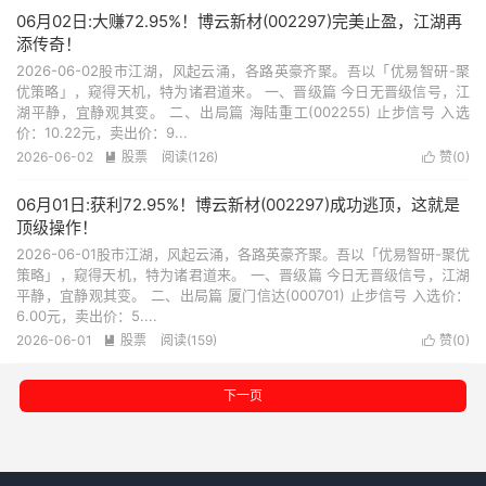
06月02日:大赚72.95%！博云新材(002297)完美止盈，江湖再
添传奇！
2026-06-02股市江湖，风起云涌，各路英豪齐聚。吾以「优易智研-聚
优策略」，窥得天机，特为诸君道来。 一、晋级篇 今日无晋级信号，江
湖平静，宜静观其变。 二、出局篇 海陆重工(002255) 止步信号 入选
价：10.22元，卖出价：9...
2026-06-02
股票
阅读(126)
赞(
0
)


06月01日:获利72.95%！博云新材(002297)成功逃顶，这就是
顶级操作！
2026-06-01股市江湖，风起云涌，各路英豪齐聚。吾以「优易智研-聚优
策略」，窥得天机，特为诸君道来。 一、晋级篇 今日无晋级信号，江湖
平静，宜静观其变。 二、出局篇 厦门信达(000701) 止步信号 入选价：
6.00元，卖出价：5....
2026-06-01
股票
阅读(159)
赞(
0
)


下一页