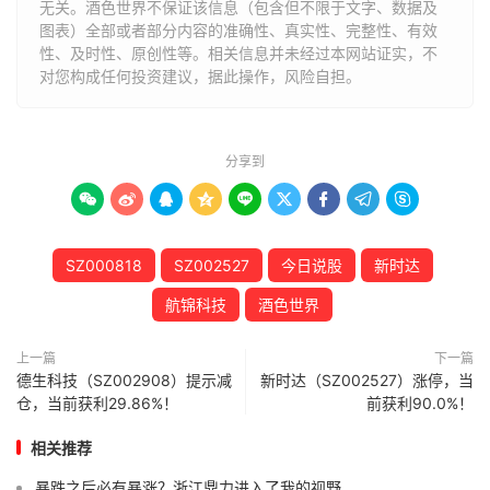
无关。酒色世界不保证该信息（包含但不限于文字、数据及
图表）全部或者部分内容的准确性、真实性、完整性、有效
性、及时性、原创性等。相关信息并未经过本网站证实，不
对您构成任何投资建议，据此操作，风险自担。
分享到









SZ000818
SZ002527
今日说股
新时达
航锦科技
酒色世界
上一篇
下一篇
德生科技（SZ002908）提示减
新时达（SZ002527）涨停，当
仓，当前获利29.86%！
前获利90.0%！
相关推荐
暴跌之后必有暴涨？浙江鼎力进入了我的视野