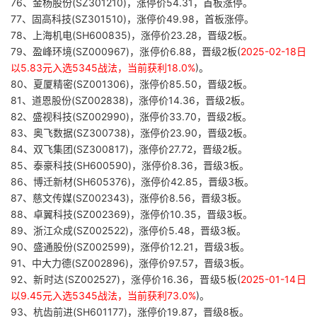
76、金杨股份(SZ301210)，涨停价54.31，首板涨停。
77、固高科技(SZ301510)，涨停价49.98，首板涨停。
78、上海机电(SH600835)，涨停价23.28，晋级2板。
79、盈峰环境(SZ000967)，涨停价6.88，晋级2板(
2025-02-18日
以5.83元入选5345战法，当前获利18.0%
)。
80、夏厦精密(SZ001306)，涨停价85.50，晋级2板。
81、道恩股份(SZ002838)，涨停价14.36，晋级2板。
82、盛视科技(SZ002990)，涨停价33.70，晋级2板。
83、奥飞数据(SZ300738)，涨停价23.90，晋级2板。
84、双飞集团(SZ300817)，涨停价27.72，晋级2板。
85、泰豪科技(SH600590)，涨停价8.36，晋级3板。
86、博迁新材(SH605376)，涨停价42.85，晋级3板。
87、慈文传媒(SZ002343)，涨停价8.56，晋级3板。
88、卓翼科技(SZ002369)，涨停价10.35，晋级3板。
89、浙江众成(SZ002522)，涨停价5.48，晋级3板。
90、盛通股份(SZ002599)，涨停价12.21，晋级3板。
91、中大力德(SZ002896)，涨停价97.57，晋级3板。
92、新时达(SZ002527)，涨停价16.36，晋级5板(
2025-01-14日
以9.45元入选5345战法，当前获利73.0%
)。
93、杭齿前进(SH601177)，涨停价19.87，晋级8板。