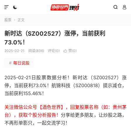




股票
正文

新时达（SZ002527）涨停，当前获利
73.0%！
2025-02-21
阅读(836)
评论(0)
赞(
0
)

#
每日说股
2025-02-21日股票数据分析！新时达（SZ002527）涨
停，当前获利73.0%！航锦科技（SZ000818）提示减仓，
当前获利155.46%！
关注微信公众号【酒色世界】，回复股票名称（如：贵州茅
台），获取个股分析报告！
分享给更多朋友，让炒股之路，
不再形单影只，一起交流学习！