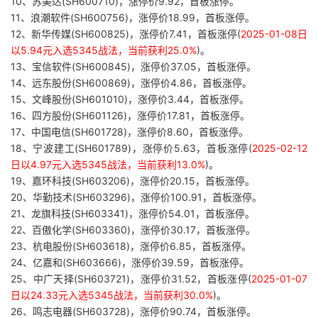
10、苏美达(SH600710)，涨停价9.92，首板涨停。
11、浪潮软件(SH600756)，涨停价18.99，首板涨停。
12、新华传媒(SH600825)，涨停价7.41，首板涨停(
2025-01-08日
以5.94元入选5345战法，当前获利25.0%
)。
13、宝信软件(SH600845)，涨停价37.05，首板涨停。
14、远东股份(SH600869)，涨停价4.86，首板涨停。
15、文峰股份(SH601010)，涨停价3.44，首板涨停。
16、四方股份(SH601126)，涨停价17.81，首板涨停。
17、中国电信(SH601728)，涨停价8.60，首板涨停。
18、宁波建工(SH601789)，涨停价5.63，首板涨停(
2025-02-12
日以4.97元入选5345战法，当前获利13.0%
)。
19、嘉环科技(SH603206)，涨停价20.15，首板涨停。
20、华勤技术(SH603296)，涨停价100.91，首板涨停。
21、龙旗科技(SH603341)，涨停价54.01，首板涨停。
22、百傲化学(SH603360)，涨停价30.17，首板涨停。
23、杭电股份(SH603618)，涨停价6.85，首板涨停。
24、亿嘉和(SH603666)，涨停价39.59，首板涨停。
25、中广天择(SH603721)，涨停价31.52，首板涨停(
2025-01-07
日以24.33元入选5345战法，当前获利30.0%
)。
26、鸣志电器(SH603728)，涨停价90.74，首板涨停。