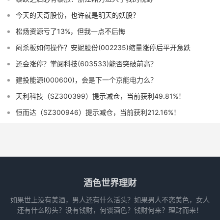
今天的天奇股份，也许就是明天的妖股？
松炀资源亏了13%，但我一点不后悔
闷杀板如何操作？安妮股份(002235)缩量涨停后平开急跌
还会涨停？掌阅科技(603533)能否突破前高？
建投能源(000600)，会是下一个京能电力么？
天利科技（SZ300399）提示减仓，当前获利49.81%！
恒而达（SZ300946）提示减仓，当前获利212.16%！
酒色世界理财
如果世上没有美酒，男人还有什么活头？如果男人不恋美色，女人
还有什么盼头？没有钱财，何谈酒色？钱财何来？理财而来！