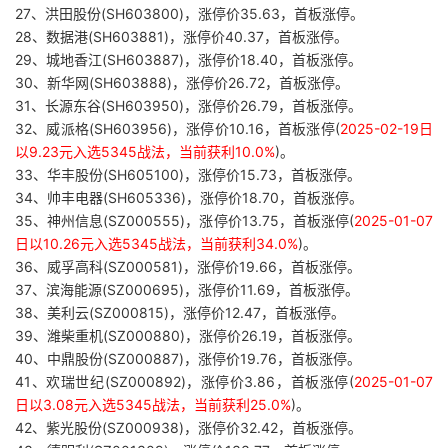
27、洪田股份(SH603800)，涨停价35.63，首板涨停。
28、数据港(SH603881)，涨停价40.37，首板涨停。
29、城地香江(SH603887)，涨停价18.40，首板涨停。
30、新华网(SH603888)，涨停价26.72，首板涨停。
31、长源东谷(SH603950)，涨停价26.79，首板涨停。
32、威派格(SH603956)，涨停价10.16，首板涨停(
2025-02-19日
以9.23元入选5345战法，当前获利10.0%
)。
33、华丰股份(SH605100)，涨停价15.73，首板涨停。
34、帅丰电器(SH605336)，涨停价18.70，首板涨停。
35、神州信息(SZ000555)，涨停价13.75，首板涨停(
2025-01-07
日以10.26元入选5345战法，当前获利34.0%
)。
36、威孚高科(SZ000581)，涨停价19.66，首板涨停。
37、滨海能源(SZ000695)，涨停价11.69，首板涨停。
38、美利云(SZ000815)，涨停价12.47，首板涨停。
39、潍柴重机(SZ000880)，涨停价26.19，首板涨停。
40、中鼎股份(SZ000887)，涨停价19.76，首板涨停。
41、欢瑞世纪(SZ000892)，涨停价3.86，首板涨停(
2025-01-07
日以3.08元入选5345战法，当前获利25.0%
)。
42、紫光股份(SZ000938)，涨停价32.42，首板涨停。