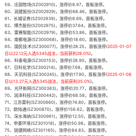
59、庄园牧场(SZ002910)，涨停价8.97，首板涨停。
60、润建股份(SZ002929)，涨停价68.46，首板涨停。
61、长城证券(SZ002939)，涨停价8.69，首板涨停。
62、博杰股份(SZ002975)，涨停价37.64，首板涨停。
63、雷赛智能(SZ002979)，涨停价53.86，首板涨停。
64、南都电源(SZ300068)，涨停价18.60，首板涨停。
65、国民技术(SZ300077)，涨停价28.25，首板涨停(
2025-01-07
日以22.12元入选5345战法，当前获利28.0%
)。
66、科泰电源(SZ300153)，涨停价28.90，首板涨停。
67、日科化学(SZ300214)，涨停价7.68，首板涨停。
68、天玑科技(SZ300245)，涨停价17.90，首板涨停(
2025-01-08
日以13.27元入选5345战法，当前获利35.0%
)。
69、光环新网(SZ300383)，涨停价20.77，首板涨停。
70、润泽科技(SZ300442)，涨停价68.58，首板涨停。
71、江苏雷利(SZ300660)，涨停价74.80，首板涨停。
72、欧陆通(SZ300870)，涨停价156.62，首板涨停。
73、深水海纳(SZ300961)，涨停价12.50，首板涨停。
74、申菱环境(SZ301018)，涨停价50.98，首板涨停。
75、锐捷网络(SZ301165)，涨停价84.83，首板涨停。