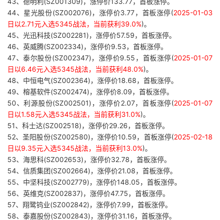
43、德明利(SZ001309)，涨停价133.77，首板涨停。
44、星光股份(SZ002076)，涨停价3.77，首板涨停(
2025-01-03
日以2.71元入选5345战法，当前获利39.0%
)。
45、光迅科技(SZ002281)，涨停价57.59，首板涨停。
46、英威腾(SZ002334)，涨停价9.53，首板涨停。
47、泰尔股份(SZ002347)，涨停价9.55，首板涨停(
2025-01-07
日以6.46元入选5345战法，当前获利48.0%
)。
48、中恒电气(SZ002364)，涨停价18.68，首板涨停。
49、榕基软件(SZ002474)，涨停价8.09，首板涨停。
50、利源股份(SZ002501)，涨停价2.07，首板涨停(
2025-01-07
日以1.58元入选5345战法，当前获利31.0%
)。
51、科士达(SZ002518)，涨停价29.26，首板涨停。
52、圣阳股份(SZ002580)，涨停价10.59，首板涨停(
2025-02-18
日以9.35元入选5345战法，当前获利13.0%
)。
53、海思科(SZ002653)，涨停价32.78，首板涨停。
54、信质集团(SZ002664)，涨停价21.08，首板涨停。
55、中坚科技(SZ002779)，涨停价148.05，首板涨停。
56、英维克(SZ002837)，涨停价47.75，首板涨停。
57、翔鹭钨业(SZ002842)，涨停价7.99，首板涨停。
58、泰嘉股份(SZ002843)，涨停价31.16，首板涨停。