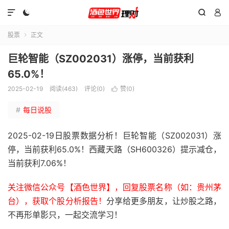




股票
正文

巨轮智能（SZ002031）涨停，当前获利
65.0%！
2025-02-19
阅读(463)
评论(0)
赞(
0
)

#
每日说股
2025-02-19日股票数据分析！巨轮智能（SZ002031）涨
停，当前获利65.0%！西藏天路（SH600326）提示减仓，
当前获利7.06%！
关注微信公众号【酒色世界】，回复股票名称（如：贵州茅
台），获取个股分析报告！
分享给更多朋友，让炒股之路，
不再形单影只，一起交流学习！