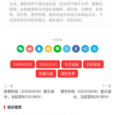
无关。酒色世界不保证该信息（包含但不限于文字、数据及
图表）全部或者部分内容的准确性、真实性、完整性、有效
性、及时性、原创性等。相关信息并未经过本网站证实，不
对您构成任何投资建议，据此操作，风险自担。
分享到









SH600326
SZ002031
今日说股
巨轮智能
西藏天路
酒色世界
上一篇
下一篇
航锦科技（SZ000818）提示减
德生科技（SZ002908）提示减
仓，当前获利120.88%！
仓，当前获利29.86%！
相关推荐