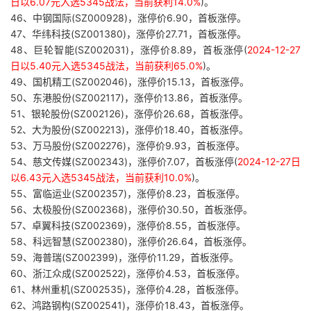
日以6.07元入选5345战法，当前获利14.0%
)。
46、中钢国际(SZ000928)，涨停价6.90，首板涨停。
47、华纬科技(SZ001380)，涨停价27.71，首板涨停。
48、巨轮智能(SZ002031)，涨停价8.89，首板涨停(
2024-12-27
日以5.40元入选5345战法，当前获利65.0%
)。
49、国机精工(SZ002046)，涨停价15.13，首板涨停。
50、东港股份(SZ002117)，涨停价13.86，首板涨停。
51、银轮股份(SZ002126)，涨停价26.68，首板涨停。
52、大为股份(SZ002213)，涨停价18.40，首板涨停。
53、万马股份(SZ002276)，涨停价9.93，首板涨停。
54、慈文传媒(SZ002343)，涨停价7.07，首板涨停(
2024-12-27日
以6.43元入选5345战法，当前获利10.0%
)。
55、富临运业(SZ002357)，涨停价8.23，首板涨停。
56、太极股份(SZ002368)，涨停价30.50，首板涨停。
57、卓翼科技(SZ002369)，涨停价8.55，首板涨停。
58、科远智慧(SZ002380)，涨停价26.64，首板涨停。
59、海普瑞(SZ002399)，涨停价11.29，首板涨停。
60、浙江众成(SZ002522)，涨停价4.53，首板涨停。
61、林州重机(SZ002535)，涨停价4.28，首板涨停。
62、鸿路钢构(SZ002541)，涨停价18.43，首板涨停。