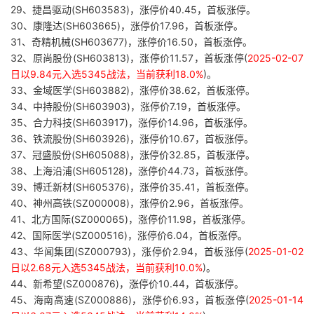
29、捷昌驱动(SH603583)，涨停价40.45，首板涨停。
30、康隆达(SH603665)，涨停价17.96，首板涨停。
31、奇精机械(SH603677)，涨停价16.50，首板涨停。
32、原尚股份(SH603813)，涨停价11.57，首板涨停(
2025-02-07
日以9.84元入选5345战法，当前获利18.0%
)。
33、金域医学(SH603882)，涨停价38.62，首板涨停。
34、中持股份(SH603903)，涨停价7.19，首板涨停。
35、合力科技(SH603917)，涨停价14.96，首板涨停。
36、铁流股份(SH603926)，涨停价10.67，首板涨停。
37、冠盛股份(SH605088)，涨停价32.85，首板涨停。
38、上海沿浦(SH605128)，涨停价44.73，首板涨停。
39、博迁新材(SH605376)，涨停价35.41，首板涨停。
40、神州高铁(SZ000008)，涨停价2.96，首板涨停。
41、北方国际(SZ000065)，涨停价11.98，首板涨停。
42、国际医学(SZ000516)，涨停价6.04，首板涨停。
43、华闻集团(SZ000793)，涨停价2.94，首板涨停(
2025-01-02
日以2.68元入选5345战法，当前获利10.0%
)。
44、新希望(SZ000876)，涨停价10.44，首板涨停。
45、海南高速(SZ000886)，涨停价6.93，首板涨停(
2025-01-14