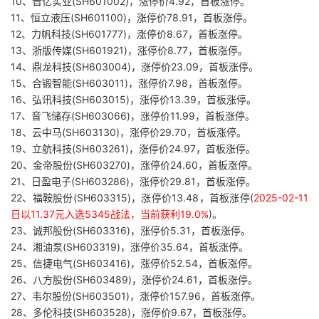
10、晋亿实业(SH601002)，涨停价4.92，首板涨停。
11、恒立液压(SH601100)，涨停价78.91，首板涨停。
12、力帆科技(SH601777)，涨停价8.67，首板涨停。
13、浙版传媒(SH601921)，涨停价8.77，首板涨停。
14、鼎龙科技(SH603004)，涨停价23.09，首板涨停。
15、合锻智能(SH603011)，涨停价7.98，首板涨停。
16、弘讯科技(SH603015)，涨停价13.39，首板涨停。
17、音飞储存(SH603066)，涨停价11.99，首板涨停。
18、云中马(SH603130)，涨停价29.70，首板涨停。
19、立航科技(SH603261)，涨停价24.97，首板涨停。
20、金帝股份(SH603270)，涨停价24.60，首板涨停。
21、日盈电子(SH603286)，涨停价29.81，首板涨停。
22、福鞍股份(SH603315)，涨停价13.48，首板涨停(
2025-02-11
日以11.37元入选5345战法，当前获利19.0%
)。
23、诚邦股份(SH603316)，涨停价5.31，首板涨停。
24、湘油泵(SH603319)，涨停价35.64，首板涨停。
25、信捷电气(SH603416)，涨停价52.54，首板涨停。
26、八方股份(SH603489)，涨停价24.61，首板涨停。
27、韦尔股份(SH603501)，涨停价157.96，首板涨停。
28、多伦科技(SH603528)，涨停价9.67，首板涨停。