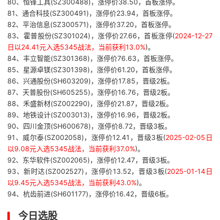
80、恒锋工具(SZ300488)，涨停价38.50，首板涨停。
81、通合科技(SZ300491)，涨停价23.94，首板涨停。
82、平治信息(SZ300571)，涨停价37.20，首板涨停。
83、霍普股份(SZ301024)，涨停价27.66，首板涨停(
2024-12-27
日以24.41元入选5345战法，当前获利13.0%
)。
84、丰立智能(SZ301368)，涨停价76.63，首板涨停。
85、星源卓镁(SZ301398)，涨停价61.20，首板涨停。
86、兴通股份(SH603209)，涨停价17.85，晋级2板。
87、天普股份(SH605255)，涨停价16.76，晋级2板。
88、禾盛新材(SZ002290)，涨停价21.87，晋级2板。
89、地铁设计(SZ003013)，涨停价16.96，晋级2板。
90、四川金顶(SH600678)，涨停价8.72，晋级3板。
91、威尔泰(SZ002058)，涨停价12.41，晋级3板(
2025-02-05日
以9.08元入选5345战法，当前获利37.0%
)。
92、东华软件(SZ002065)，涨停价12.47，晋级3板。
93、新时达(SZ002527)，涨停价13.52，晋级3板(
2025-01-14日
以9.45元入选5345战法，当前获利43.0%
)。
94、杭齿前进(SH601177)，涨停价16.42，晋级6板。
今日选股