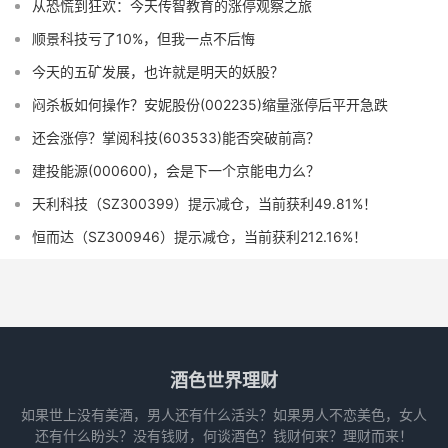
从恐慌到狂欢：今天传智教育的涨停观察之旅
顺景科技亏了10%，但我一点不后悔
今天的五矿发展，也许就是明天的妖股？
闷杀板如何操作？安妮股份(002235)缩量涨停后平开急跌
还会涨停？掌阅科技(603533)能否突破前高？
建投能源(000600)，会是下一个京能电力么？
天利科技（SZ300399）提示减仓，当前获利49.81%！
恒而达（SZ300946）提示减仓，当前获利212.16%！
酒色世界理财
如果世上没有美酒，男人还有什么活头？如果男人不恋美色，女人
还有什么盼头？没有钱财，何谈酒色？钱财何来？理财而来！