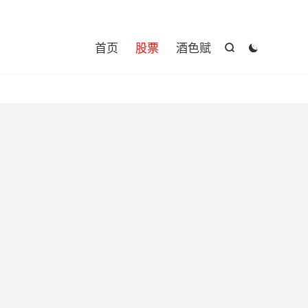

首页
股票
酒色赋

