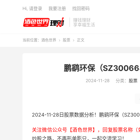
Hi, 请登录
我要注册
找回密码
赚钱理财
享幸福生活
当前位置：
酒色世界
股票
正文


鹏鹞环保（SZ3006
2024-11-28
分类：
股票
2024-11-28日股票数据分析！鹏鹞环保（SZ30
关注微信公众号【酒色世界】，回复股票名称（
炒股之路，不再形单影只，一起交流学习！