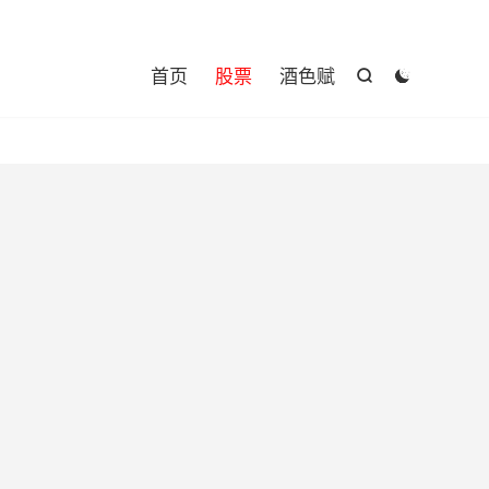

首页
股票
酒色赋

