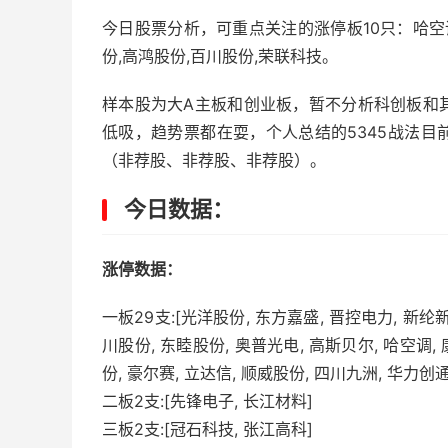
今日股票分析，可重点关注的涨停板10只：哈空调
份,高鸿股份,百川股份,荣联科技。
样本股为大A主板和创业板，暂不分析科创板和
低吸，趋势票都在耍，个人总结的5345战法
（非荐股、非荐股、非荐股）。
今日数据：
涨停数据：
一板29支:[光洋股份, 东方嘉盛, 晋控电力, 新纶新
川股份, 东睦股份, 奥普光电, 高斯贝尔, 哈空调,
份, 豪尔赛, 立达信, 顺威股份, 四川九洲, 华力创
二板2支:[先锋电子, 长江材料]
三板2支:[冠石科技, 张江高科]