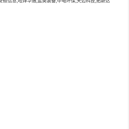
安硕信息,哈焊华通,蓝英装备,中电环保,天迈科技,拓斯达