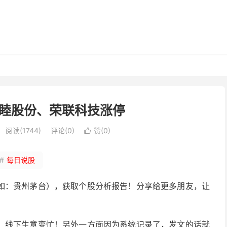
睦股份、荣联科技涨停
阅读(1744)
评论(0)
赞(
0
)

#
每日说股
如：贵州茅台），获取个股分析报告！分享给更多朋友，让
，线下生意变忙！另外一方面因为系统记录了，发文的话就