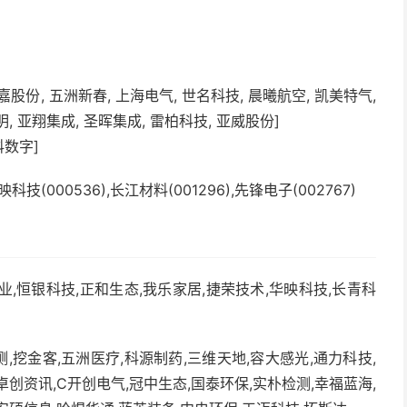
嘉股份, 五洲新春, 上海电气, 世名科技, 晨曦航空, 凯美特气,
, 亚翔集成, 圣晖集成, 雷柏科技, 亚威股份]
科数字]
映科技(000536),长江材料(001296),先锋电子(002767)
业,恒银科技,正和生态,我乐家居,捷荣技术,华映科技,长青科
,挖金客,五洲医疗,科源制药,三维天地,容大感光,通力科技,
卓创资讯,C开创电气,冠中生态,国泰环保,实朴检测,幸福蓝海,