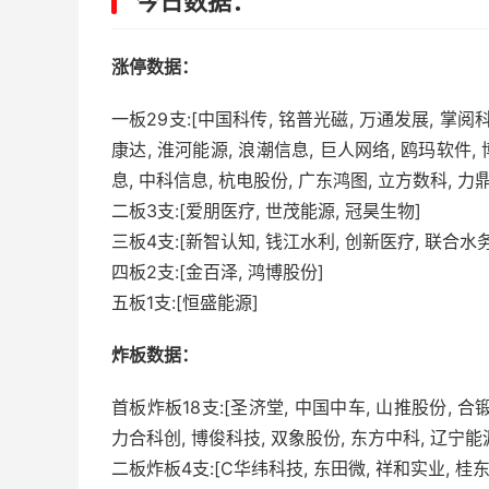
今日数据：
涨停数据：
一板29支:[中国科传, 铭普光磁, 万通发展, 掌阅科
康达, 淮河能源, 浪潮信息, 巨人网络, 鸥玛软件,
息, 中科信息, 杭电股份, 广东鸿图, 立方数科, 力
二板3支:[爱朋医疗, 世茂能源, 冠昊生物]
三板4支:[新智认知, 钱江水利, 创新医疗, 联合水务
四板2支:[金百泽, 鸿博股份]
五板1支:[恒盛能源]
炸板数据：
首板炸板18支:[圣济堂, 中国中车, 山推股份, 合
力合科创, 博俊科技, 双象股份, 东方中科, 辽宁能源
二板炸板4支:[C华纬科技, 东田微, 祥和实业, 桂