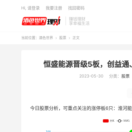
Hi, 请登录
我要注册
找回密码
赚钱理财
享幸福生活
当前位置：
酒色世界
股票
正文


恒盛能源晋级5板，创益通
2023-05-30
分类：
股票
今日股票分析，可重点关注的涨停板6只：淮河能源