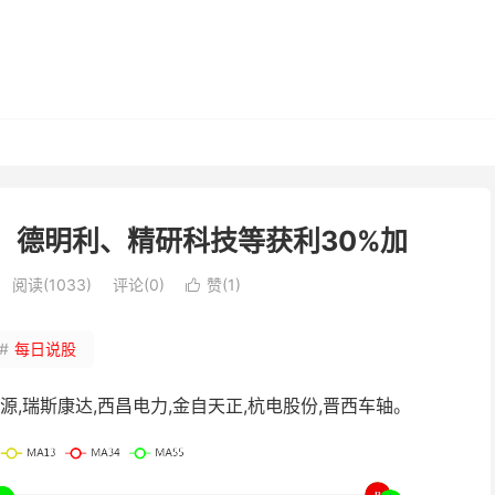
、德明利、精研科技等获利30%加
阅读(1033)
评论(0)
赞(
1
)

#
每日说股
,瑞斯康达,西昌电力,金自天正,杭电股份,晋西车轴。