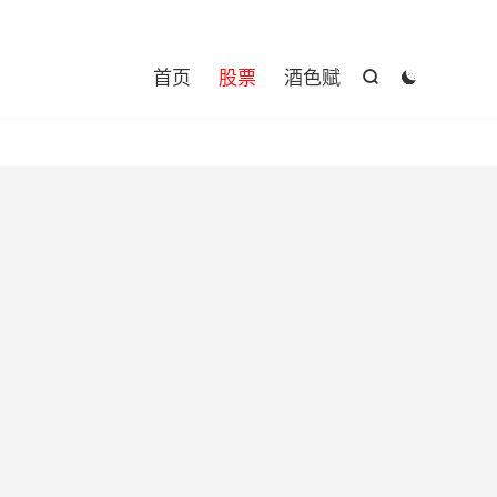

首页
股票
酒色赋

