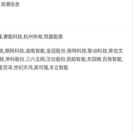
浪潮信息
媒,睿能科技,杭州热电,恒盛能源
,顺网科技,迦南智能,金冠股份,联特科技,联动科技,荣信文
技,帝科股份,三六五网,汉仪股份,昆船智能,东田微,百胜智能,
金百泽,世纪天鸿,英可瑞,丰立智能