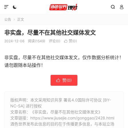




公告
正文

非实盘，尽量不在其他社交媒体发文
2024-12-06
阅读(1549)
评论(0)
赞(
0
)

非实盘，尽量不在其他社交媒体发文，仅作数据分析统计！
请勿跟随本站操作！
赞(
0
)

版权声明：本文采用知识共享 署名4.0国际许可协议 [BY-
NC-SA] 进行授权
文章名称：《非实盘，尽量不在其他社交媒体发文》
文章链接：
https://www.jiusejie.com/gonggao/2428.html
酒色世界发布此信息的目的在于传播更多信息，与本站立场