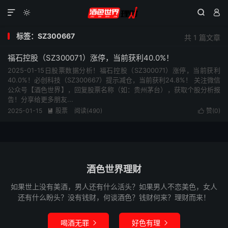




标签：SZ300667
共 1 篇文章
福石控股（SZ300071）涨停，当前获利40.0%！
2025-01-15日股票数据分析！福石控股（SZ300071）涨停，当前获利
40.0%！必创科技（SZ300667）提示减仓，当前获利24.8%！ 关注微信
公众号【酒色世界】，回复股票名称（如：贵州茅台），获取个股分析报
告！分享给更多朋友...
2025-01-15
股票
阅读(490)
赞(
0
)


酒色世界理财
如果世上没有美酒，男人还有什么活头？如果男人不恋美色，女人
还有什么盼头？没有钱财，何谈酒色？钱财何来？理财而来！
喝酒无罪
好色有理

