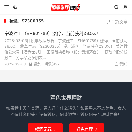




标签：SZ300355
共 1 篇文章
宁波建工（SH601789）涨停，当前获利36.0%！
2025-03-03日股票数据分析！宁波建工（SH601789）涨停，当前获利
36.0%！蒙草生态（SZ300355）提示减仓，当前获利23.0%！ 关注微
信公众号【酒色世界】，回复股票名称（如：贵州茅台），获取个股分析
报告！分享给更多朋友...
2025-03-03
股票
阅读(437)
赞(
0
)


酒色世界理财
如果世上没有美酒，男人还有什么活头？如果男人不恋美色，女人
还有什么盼头？没有钱财，何谈酒色？钱财何来？理财而来！
喝酒无罪
好色有理

