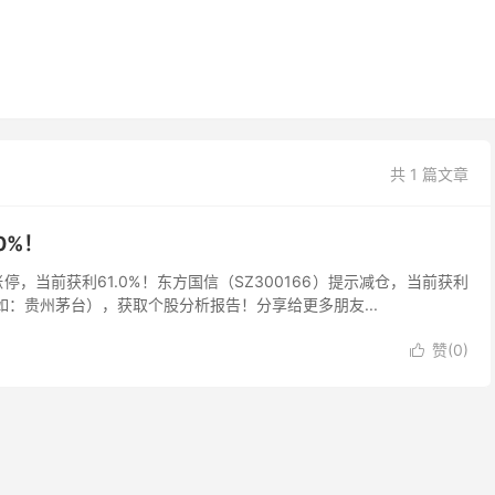
共 1 篇文章
0%！
）涨停，当前获利61.0%！东方国信（SZ300166）提示减仓，当前获利
如：贵州茅台），获取个股分析报告！分享给更多朋友...
赞(
0
)
