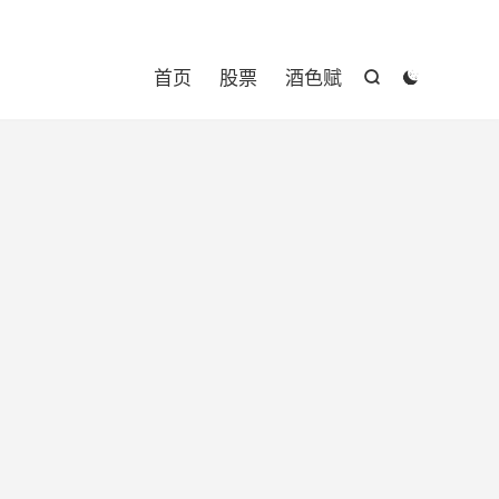

首页
股票
酒色赋

