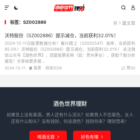




标签：SZ002886
共 1 篇文章
沃特股份（SZ002886）提示减仓，当前获利32.01%！
2024-12-11日股票数据分析！春兴精工（SZ002547）涨停，当前获利
85.0%！沃特股份（SZ002886）提示减仓，当前获利32.01%！ 关注微
信公众号【酒色世界】，回复股票名称（如：贵州茅台），获取个股分析
报告！分享给更多朋...
2024-12-11
股票
阅读(529)
赞(
0
)


酒色世界理财
如果世上没有美酒，男人还有什么活头？如果男人不恋美色，女人
还有什么盼头？没有钱财，何谈酒色？钱财何来？理财而来！
喝酒无罪
好色有理

