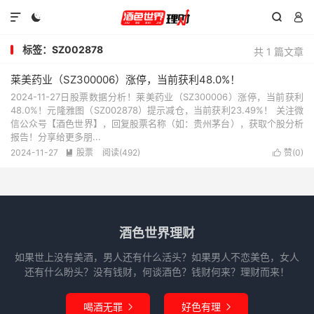




标签：SZ002878
共 1 篇文章
莱美药业（SZ300006）涨停，当前获利48.0%！
2024-11-27日股票数据分析！莱美药业（SZ300006）涨停，当前获利
48.0%！元隆雅图（SZ002878）提示减仓，当前获利23.49%！ 关注微
信公众号【酒色世界】，回复股票名称（如：贵州茅台），获取个股分析
报告！分享给更多朋...
2024-11-27
股票
阅读(492)
赞(
0
)


酒色世界理财
如果世上没有美酒，男人还有什么活头？如果男人不恋美色，女人
还有什么盼头？没有钱财，何谈酒色？钱财何来？理财而来！
喝酒无罪
好色有理

