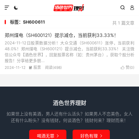




标签：SH600611
共 1 篇文章
郑州煤电（SH600121）提示减仓，当前获利33.33%！
2024-11-12日股票数据分析！大众交通（SH600611）涨停，当前获利
48.0%！郑州煤电（SH600121）提示减仓，当前获利33.33%！ 关注微
信公众号【酒色世界】，回复股票名称（如：贵州茅台），获取个股分析
报告！分享给更多朋...
2024-11-12
股票
阅读(498)
赞(
0
)


酒色世界理财
如果世上没有美酒，男人还有什么活头？如果男人不恋美色，女人
还有什么盼头？没有钱财，何谈酒色？钱财何来？理财而来！
喝酒无罪
好色有理

