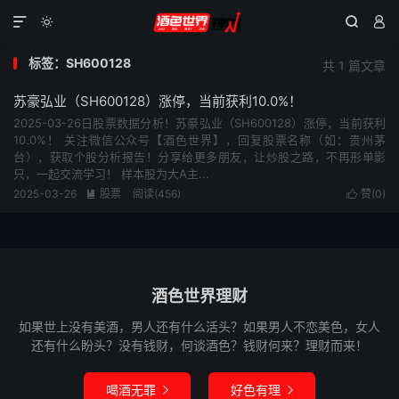




标签：SH600128
共 1 篇文章
苏豪弘业（SH600128）涨停，当前获利10.0%！
2025-03-26日股票数据分析！苏豪弘业（SH600128）涨停，当前获利
10.0%！ 关注微信公众号【酒色世界】，回复股票名称（如：贵州茅
台），获取个股分析报告！分享给更多朋友，让炒股之路，不再形单影
只，一起交流学习！ 样本股为大A主...
2025-03-26
股票
阅读(456)
赞(
0
)


酒色世界理财
如果世上没有美酒，男人还有什么活头？如果男人不恋美色，女人
还有什么盼头？没有钱财，何谈酒色？钱财何来？理财而来！
喝酒无罪
好色有理

