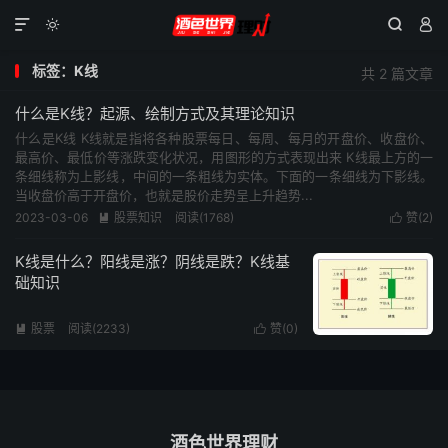




标签：K线
共 2 篇文章
什么是K线？起源、绘制方式及其理论知识
什么是K线 K线就是指将各种股票每日、每周、每月的开盘价、收盘价、
最高价、最低价等涨跌变化状况，用图形的方式表现出来 K线最上方的一
条细线称为上影线，中间的一条粗线为实体。下面的一条细线为下影线。
当收盘价高于开盘价，也就是股价走势呈上升趋势...
2023-03-06
股票知识
阅读(1768)
赞(
2
)


K线是什么？阳线是涨？阴线是跌？K线基
础知识
股票
阅读(2233)
赞(
0
)


酒色世界理财