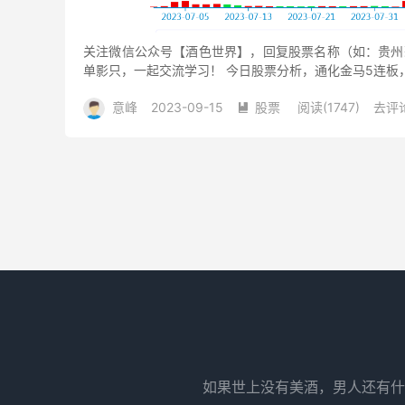
关注微信公众号【酒色世界】，回复股票名称（如：贵州
单影只，一起交流学习！ 今日股票分析，通化金马5连板
药业,宝胜股份...
意峰
2023-09-15
股票
阅读(1747)
去评

如果世上没有美酒，男人还有什