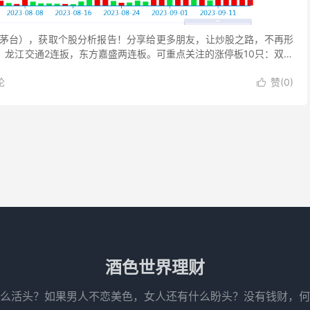
茅台），获取个股分析报告！分享给更多朋友，让炒股之路，不再形
，龙江交通2连扳，东方嘉盛两连板。可重点关注的涨停板10只：双成
论
赞(
0
)

酒色世界理财
么活头？如果男人不恋美色，女人还有什么盼头？没有钱财，何