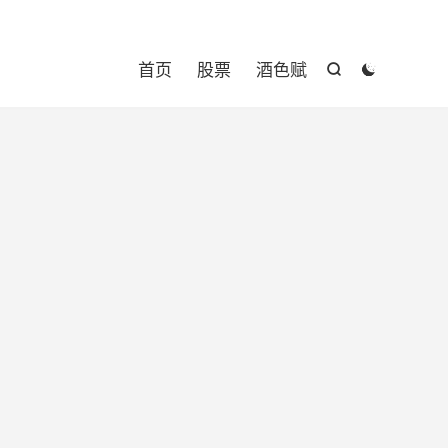

首页
股票
酒色赋

